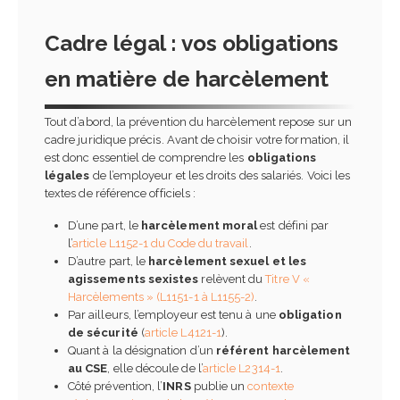
Cadre légal : vos obligations
en matière de harcèlement
Tout d’abord, la prévention du harcèlement repose sur un
cadre juridique précis. Avant de choisir votre formation, il
est donc essentiel de comprendre les
obligations
légales
de l’employeur et les droits des salariés. Voici les
textes de référence officiels :
D’une part, le
harcèlement moral
est défini par
l’
article L1152-1 du Code du travail
.
D’autre part, le
harcèlement sexuel et les
agissements sexistes
relèvent du
Titre V «
Harcèlements » (L1151-1 à L1155-2)
.
Par ailleurs, l’employeur est tenu à une
obligation
de sécurité
(
article L4121-1
).
Quant à la désignation d’un
référent harcèlement
au CSE
, elle découle de l’
article L2314-1
.
Côté prévention, l’
INRS
publie un
contexte