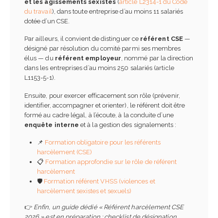
et les agissements sexistes
(
article L2314-1 du Code
du travail
), dans toute entreprise d’au moins 11 salariés
dotée d’un CSE.
Par ailleurs, il convient de distinguer ce
référent CSE
—
désigné par résolution du comité parmi ses membres
élus — du
référent employeur
, nommé par la direction
dans les entreprises d’au moins 250 salariés (article
L1153-5-1).
Ensuite, pour exercer efficacement son rôle (prévenir,
identifier, accompagner et orienter), le référent doit être
formé au cadre légal, à l’écoute, à la conduite d’une
enquête interne
et à la gestion des signalements :
📌
Formation obligatoire pour les référents
harcèlement (CSE)
📋
Formation approfondie sur le rôle de référent
harcèlement
🛡️
Formation référent VHSS (violences et
harcèlement sexistes et sexuels)
👉
Enfin, un guide dédié « Référent harcèlement CSE
2026 » est en préparation : checklist de désignation,