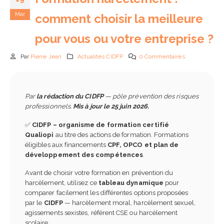
Mar
comment choisir la meilleure
pour vous ou votre entreprise ?
Par
Pierre Jean
Actualités CIDFP
0 Commentaires
Comment choisir son CR
en 2026 : guide complet 
Par
la rédaction du CIDFP
— pôle prévention des risques
check-list
professionnels.
Mis à jour le 25 juin 2026.
5 août 2026
✅
CIDFP – organisme de formation certifié
Qualiopi
au titre des actions de formation. Formations
Passeport de prévention
éligibles aux financements
CPF, OPCO et plan de
2026 : obligations,
fonctionnement et impa
développement des compétences
.
pour les entreprises
Avant de choisir votre formation en prévention du
24 juin 2026
harcèlement, utilisez ce
tableau dynamique
pour
comparer facilement les différentes options proposées
IA en entreprise et
par le
CIDFP
— harcèlement moral, harcèlement sexuel,
formation des équipes :
agissements sexistes, référent CSE ou harcèlement
pourquoi former ses
scolaire.