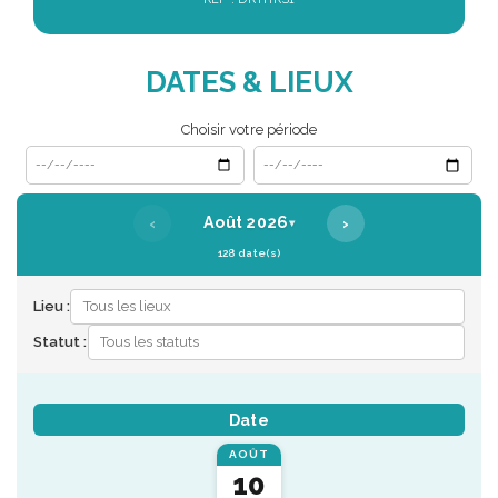
DATES & LIEUX
Choisir votre période
Date de début
Date de fin
‹
›
Août 2026
▾
128 date(s)
Lieu :
Statut :
Date
AOÛT
10