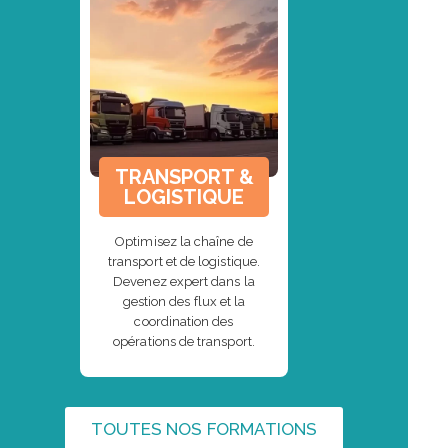
TRANSPORT &
LOGISTIQUE
Optimisez la chaîne de
transport et de logistique.
Devenez expert dans la
gestion des flux et la
coordination des
opérations de transport.
TOUTES NOS FORMATIONS