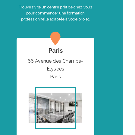
Trouvez vite un centre prêt de chez vous
pour commencer une formation
professionnelle adaptée à votre projet.
Paris
66 Avenue des Champs-
Élysées
Paris
VOIR L'ITINÉRAIRE
VOIR L'ITINÉRAIRE
VOIR L'ITINÉRAIRE
VOIR L'ITINÉRAIRE
VOIR L'ITINÉRAIRE
VOIR L'ITINÉRAIRE
VOIR L'ITINÉRAIRE
VOIR L'ITINÉRAIRE