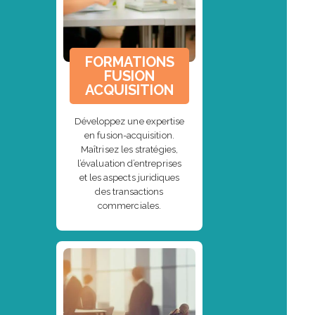
FORMATIONS
FUSION
ACQUISITION
Développez une expertise
en fusion-acquisition.
Maîtrisez les stratégies,
l’évaluation d’entreprises
et les aspects juridiques
des transactions
commerciales.