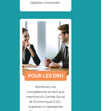
digitales innovantes.
POUR LES DRH
Renforcez vos
compétences en tant que
membre du Comité Social
et Économique (CSE).
Apprenez à représenter