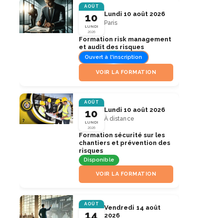
AOÛT
Lundi 10 août 2026
10
Paris
LUNDI
2026
Formation risk management
et audit des risques
Ouvert à l'inscription
VOIR LA FORMATION
AOÛT
Lundi 10 août 2026
10
À distance
LUNDI
2026
Formation sécurité sur les
chantiers et prévention des
risques
Disponible
VOIR LA FORMATION
AOÛT
Vendredi 14 août
14
2026