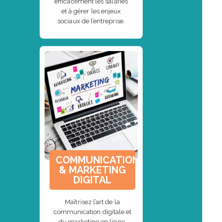
efficacement les salariés
et à gérer les enjeux
sociaux de l’entreprise.
COMMUNICATION
& MARKETING
DIGITAL
Maîtrisez l’art de la
communication digitale et
du marketing en ligne.