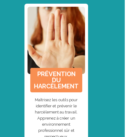
PRÉVENTION
DU
HARCÈLEMENT
Maîtrisez les outils pour
identifier et prévenir le
harcèlement au travail.
Apprenez à créer un
environnement
professionnel sûr et
respectueux.