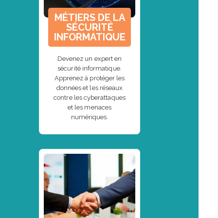
MÉTIERS DE LA
SÉCURITÉ
INFORMATIQUE
Devenez un expert en
sécurité informatique.
Apprenez à protéger les
données et les réseaux
contre les cyberattaques
et les menaces
numériques.