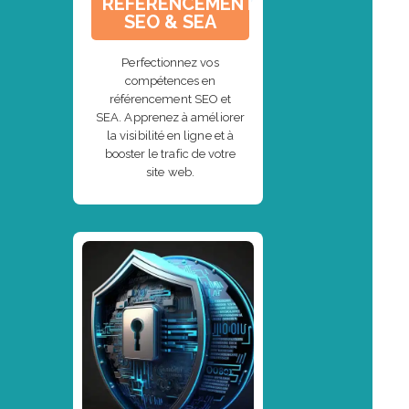
RÉFÉRENCEMENT
SEO & SEA
Perfectionnez vos
compétences en
référencement SEO et
SEA. Apprenez à améliorer
la visibilité en ligne et à
booster le trafic de votre
site web.