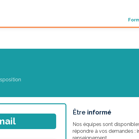
For
isposition
Être
informé
mail
Nos équipes sont disponibles
répondre à vos demandes : in
renseignement.