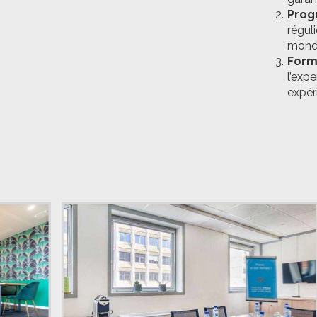
Prog
régul
monde
Form
l’exp
expéri