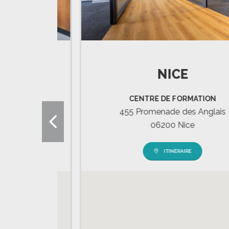
NICE
É
CENTRE DE FORMATION
N
455 Promenade des Anglais
06200 Nice
ITINÉRAIRE