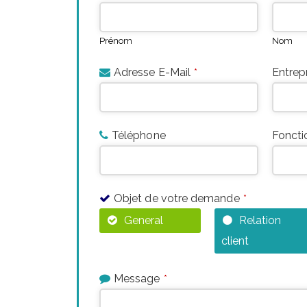
Prénom
Nom
Business
Adresse E-Mail
Entrep
*
Email
*
Téléphone
Foncti
Objet de votre demande
*
General
Relation
client
Message
*