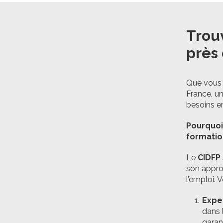
Trou
près
Que vous r
France, u
besoins e
Pourquoi
formatio
Le
CIDFP
son appro
l’emploi. 
Expe
dans 
garan