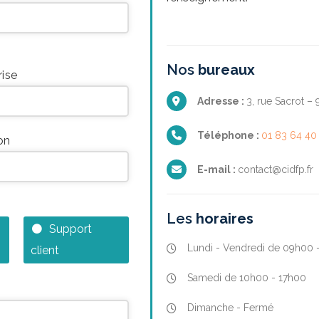
Nos
bureaux
rise
Adresse :
3, rue Sacrot –
Téléphone :
01 83 64 40
on
E-mail :
contact@cidfp.fr
Les
horaires
Support
Lundi - Vendredi de 09h00 
client
Samedi de 10h00 - 17h00
Dimanche - Fermé