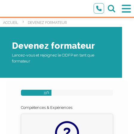
DEVENEZ FORMATEUR
ACCUEIL
Devenez formateur
Lancez-vous et rejoignez le CIDFP en tant que
formateur
33
%
Compétences & Expériences