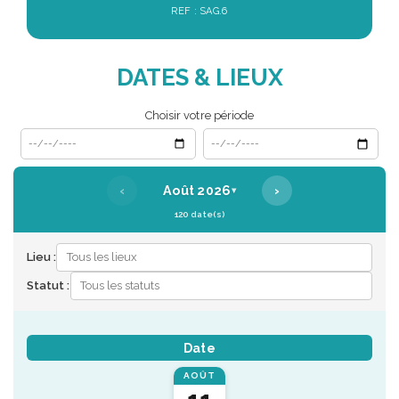
REF : SAG.6
DATES & LIEUX
Choisir votre période
Date de début
Date de fin
‹
›
Août 2026
▾
120 date(s)
Lieu :
Statut :
Date
AOÛT