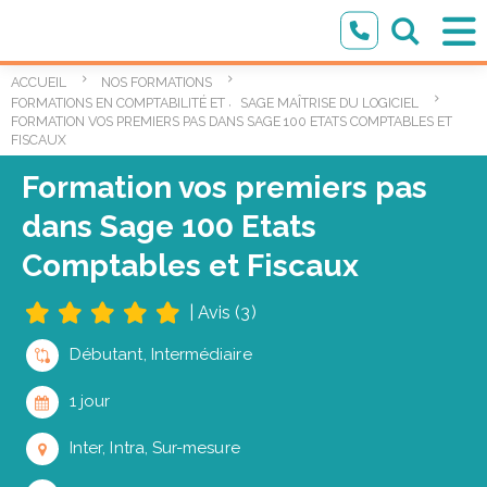
ACCUEIL
NOS FORMATIONS
,
FORMATIONS EN COMPTABILITÉ ET LOGICIEL SAGE
SAGE MAÎTRISE DU LOGICIEL
FORMATION VOS PREMIERS PAS DANS SAGE 100 ETATS COMPTABLES ET
FISCAUX
Formation vos premiers pas
dans Sage 100 Etats
Comptables et Fiscaux
|
Avis (3)
Débutant, Intermédiaire
1 jour
Inter, Intra, Sur-mesure