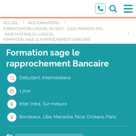
ACCUEIL
NOS FORMATIONS
,
,
FORMATIONS EN LOGICIEL DE GESTION
SAGE PREMIERS PAS
SAGE MAÎTRISE DU LOGICIEL
FORMATION SAGE LE RAPPROCHEMENT BANCAIRE
Formation sage le
rapprochement Bancaire
Débutant, Intermédiaire
1 jour
Inter, Intra, Sur-mesure
Bordeaux, Lille, Marseille, Nice, Orléans, Paris