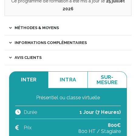
Ce programme de formation a été mis à jour le
25 juillet
2026
MÉTHODES & MOYENS
INFORMATIONS COMPLÉMENTAIRES
AVIS CLIENTS
SUR-
INTER
INTRA
MESURE
Présentiel ou classe virtuelle
Durée
1 Jour (7 Heures)
800€
Prix
800 HT / Stagiaire