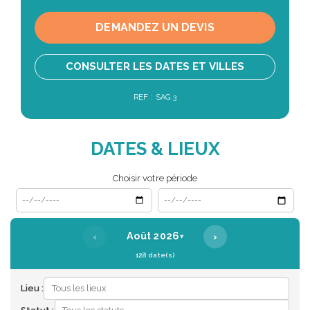
DEMANDEZ UN DEVIS
CONSULTER LES DATES ET VILLES
REF : SAG.3
DATES & LIEUX
Choisir votre période
Date de début
Date de fin
‹
›
Août 2026
▾
128 date(s)
Lieu :