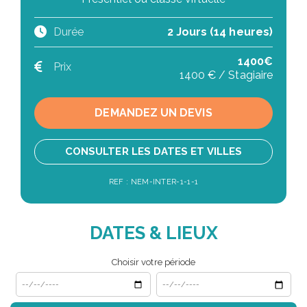
Durée
2 Jours (14 heures)
1400€
Prix
1400 € / Stagiaire
DEMANDEZ UN DEVIS
CONSULTER LES DATES ET VILLES
REF : NEM-INTER-1-1-1
DATES & LIEUX
Choisir votre période
Date de début
Date de fin