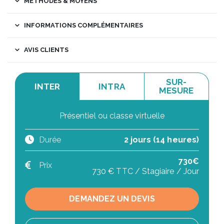
MÉTHODES & MOYENS
INFORMATIONS COMPLÉMENTAIRES
AVIS CLIENTS
SUR-
INTER
INTRA
MESURE
Présentiel ou classe virtuelle
Durée
2 jours (14 heures)
730€
Prix
730 € TTC / Stagiaire / Jour
DEMANDEZ UN DEVIS