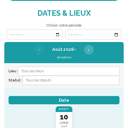
DATES & LIEUX
Choisir votre période
Date de début
Date de fin
‹
›
Août 2026
▾
25 date(s)
Lieu :
Statut :
Date
AOÛT
10
LUNDI
2026