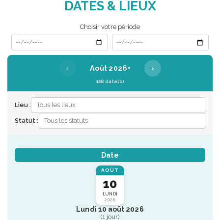
DATES & LIEUX
Choisir votre période
Date de début
Date de fin
‹
›
Août 2026
▾
128 date(s)
Lieu :
Statut :
Date
AOÛT
10
LUNDI
2026
Lundi 10 août 2026
(1 jour)