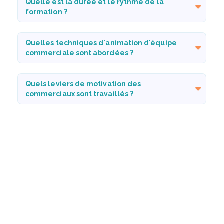
Quelle est la durée et le rythme de la
formation ?
Quelles techniques d'animation d'équipe
commerciale sont abordées ?
Quels leviers de motivation des
commerciaux sont travaillés ?
La formation aborde-t-elle la fixation et le
suivi des objectifs ?
Aborde-t-on les challenges, incentives et
le coaching individuel ?
La formation est-elle disponible en
présentiel et à distance ?