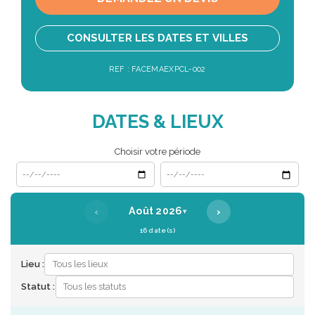
CONSULTER LES DATES ET VILLES
REF : FACEMAEXPCL-002
DATES & LIEUX
Choisir votre période
Date de début
Date de fin
‹
›
Août 2026
▾
16 date(s)
Lieu :
Statut :