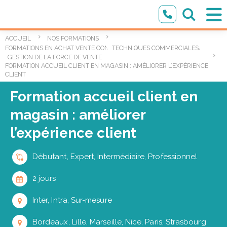
ACCUEIL
NOS FORMATIONS
,
,
FORMATIONS EN ACHAT VENTE COMMERCIAL
TECHNIQUES COMMERCIALES
GESTION DE LA FORCE DE VENTE
FORMATION ACCUEIL CLIENT EN MAGASIN : AMÉLIORER L’EXPÉRIENCE
CLIENT
Formation accueil client en
magasin : améliorer
l’expérience client
Débutant, Expert, Intermédiaire, Professionnel
2 jours
Inter, Intra, Sur-mesure
Bordeaux, Lille, Marseille, Nice, Paris, Strasbourg