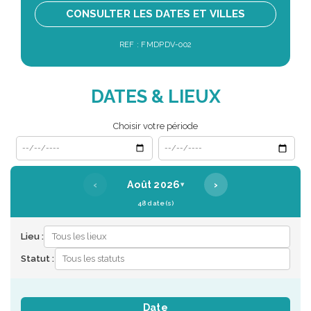
CONSULTER LES DATES ET VILLES
REF : FMDPDV-002
DATES & LIEUX
Choisir votre période
Date de début
Date de fin
‹
›
Août 2026
▾
48 date(s)
Lieu :
Statut :
Date