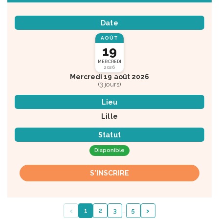
Date
AOÛT
19
MERCREDI
2026
Mercredi 19 août 2026
(3 jours)
Lieu
Lille
Statut
Disponible
S'INSCRIRE
‹
›
1
2
3
…
5