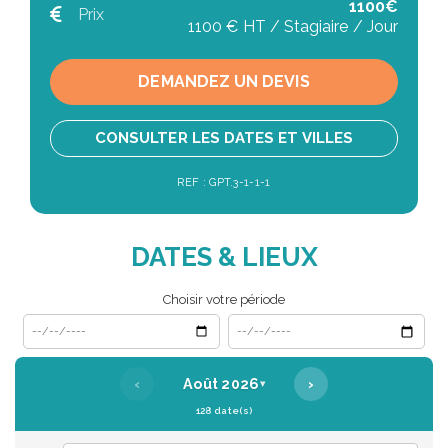
1100€
Prix
1100 € HT / Stagiaire / Jour
DEMANDEZ UN DEVIS
CONSULTER LES DATES ET VILLES
REF : GPT.3-1-1-1
DATES & LIEUX
Choisir votre période
Date de début
Date de fin
‹
›
Août 2026
▾
128 date(s)