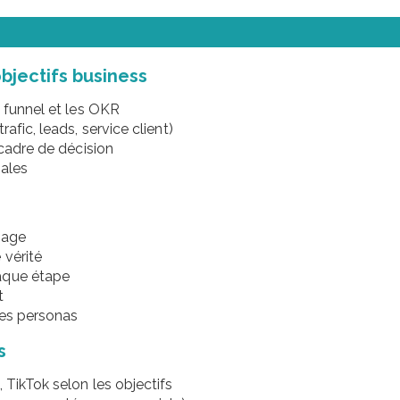
bjectifs business
e funnel et les OKR
afic, leads, service client)
 cadre de décision
iales
usage
 vérité
aque étape
t
 ces personas
s
 TikTok selon les objectifs