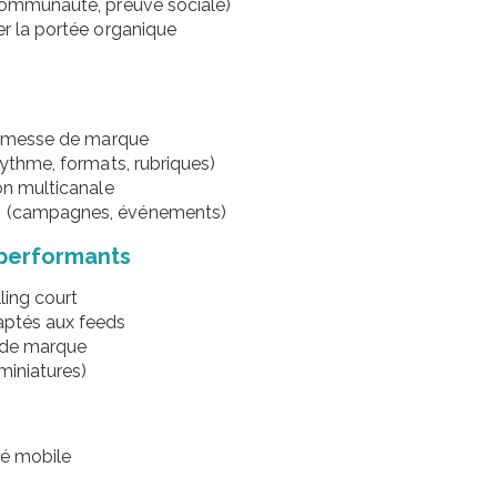
 communauté, preuve sociale)
er la portée organique
r
 promesse de marque
rythme, formats, rubriques)
ion multicanale
ts (campagnes, événements)
 performants
lling court
daptés aux feeds
ce de marque
 miniatures)
ité mobile