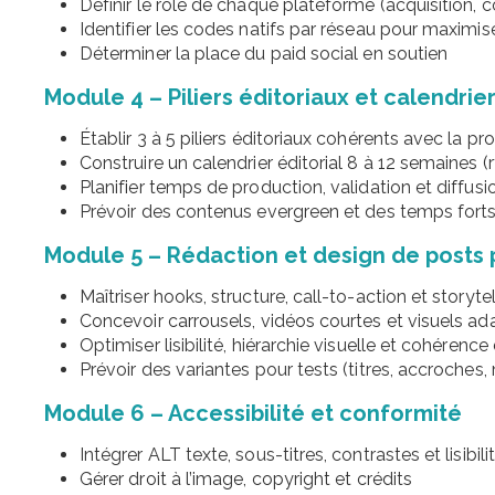
Définir le rôle de chaque plateforme (acquisition,
Identifier les codes natifs par réseau pour maximis
Déterminer la place du paid social en soutien
Module 4 – Piliers éditoriaux et calendrie
Établir 3 à 5 piliers éditoriaux cohérents avec la
Construire un calendrier éditorial 8 à 12 semaines (
Planifier temps de production, validation et diffus
Prévoir des contenus evergreen et des temps for
Module 5 – Rédaction et design de posts
Maîtriser hooks, structure, call-to-action et storyte
Concevoir carrousels, vidéos courtes et visuels a
Optimiser lisibilité, hiérarchie visuelle et cohéren
Prévoir des variantes pour tests (titres, accroches,
Module 6 – Accessibilité et conformité
Intégrer ALT texte, sous-titres, contrastes et lisibil
Gérer droit à l’image, copyright et crédits