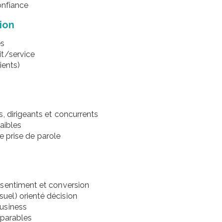
onfiance
ion
es
it/service
ients)
, dirigeants et concurrents
aibles
de prise de parole
 sentiment et conversion
el) orienté décision
usiness
mparables