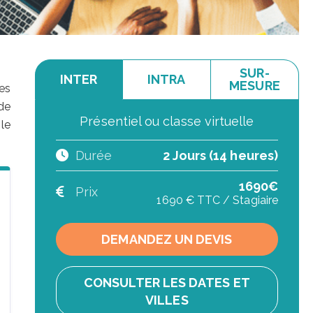
SUR-
INTER
INTRA
MESURE
es
de
Présentiel ou classe virtuelle
le
Durée
2 Jours (14 heures)
1690€
Prix
1690 € TTC / Stagiaire
DEMANDEZ UN DEVIS
CONSULTER LES DATES ET
VILLES