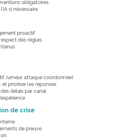
mentions obligatoires
’IA si nécessaire
agement proactif
respect des règles
ontenus
tif, rumeur, attaque coordonnée)
et prioriser les réponses
des délais par canal
d’expérience
ion de crise
 interne
éléments de preuve
ion