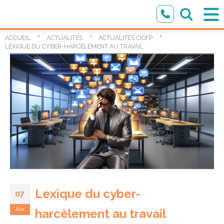
ACCUEIL
ACTUALITÉS
ACTUALITÉS CIDFP
LEXIQUE DU CYBER-HARCÈLEMENT AU TRAVAIL
Lexique du cyber-
07
Avr
harcèlement au travail