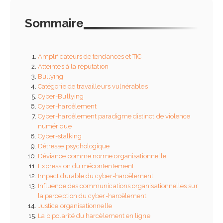
entreprise : rôle, mission
et obligations
24 juin 2026
Sommaire
Référent harcèlement e
entreprise : rôle,
Amplificateurs de tendances et TIC
obligations et bonnes
Atteintes à la réputation
pratiques
Bullying
23 juin 2026
Catégorie de travailleurs vulnérables
Cyber-Bullying
Financer une formation
Cyber-harcèlement
professionnelle en 2026 :
Cyber-harcèlement paradigme distinct de violence
guide complet
numérique
23 juin 2026
Cyber-stalking
Détresse psychologique
Déviance comme norme organisationnelle
Choisir son IA en fonction
Expression du mécontentement
de ses besoins : guide
complet pour ne plus se
Impact durable du cyber-harcèlement
tromper
Influence des communications organisationnelles sur
22 mars 2026
la perception du cyber-harcèlement
Justice organisationnelle
La bipolarité du harcèlement en ligne
Comment rédiger une