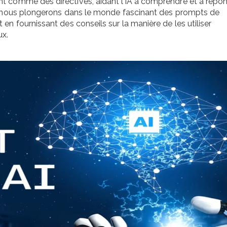
t comme des directives, aidant l’IA à comprendre et à répo
e, nous plongerons dans le monde fascinant des prompts de
Passeport de pr
 en fournissant des conseils sur la manière de les utiliser
2026 : obligation
ux.
fonctionnement 
pour les entreprises
24 juin 2026
IA en entreprise 
formation des éq
pourquoi former
collaborateurs est deve
indispensable
24 juin 2026
Référent handic
entreprise : rôle,
et obligations
24 juin 2026
Référent harcèl