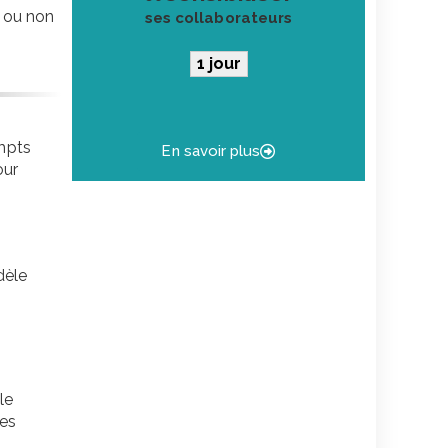
i ou non
ses collaborateurs
1 jour
ompts
En savoir plus
our
dèle
le
les