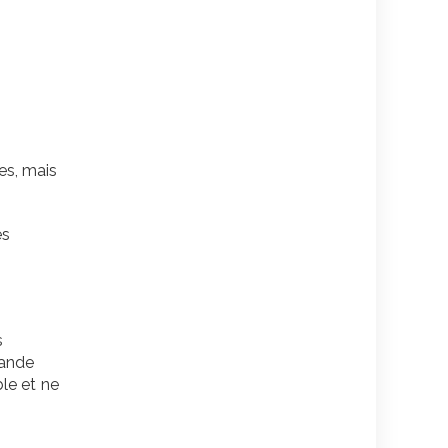
es, mais
es
s
mande
le et ne