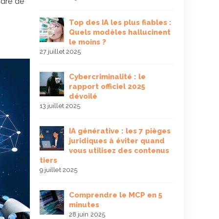
ndre de
14 juin 2025
évention
Top des IA les plus fiables :
s,
Quels modèles hallucinent
Le 
et impacts
le moins ?
risq
mill
27 juillet 2025
économisés
12 juin 2025
Cybercriminalité : le
et
rapport officiel 2025
uipes :
dévoilé
Self
 ses
tec
13 juillet 2025
nu
pour
vie
IA générative : les 7 pièges
29 mai 2025
juridiques à éviter quand
vous utilisez des contenus
ap en
tiers
L’a
 missions
une
9 juillet 2025
enc
23 mai 2025
Comprendre le MCP en 5
minutes
ement en
Anti
28 juin 2025