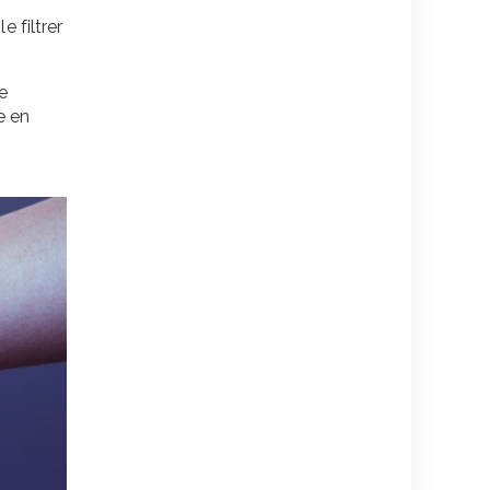
s
e filtrer
e
e en