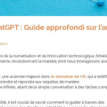
GPT : Guide approfondi sur l’a
aires
e de la numérisation et de l’innovation technologique, l’intel
nante, révolutionnant la manière dont nous interagissons ave
T
, une avancée majeure dans
le domaine de l’IA
,
qui a redéfi
endre et répondre aux requêtes de manière
ue infinies, allant de la simple conversation à des tâches co
Comment choisir
en 2026 : guide 
check-list
el, il est crucial de savoir comment le guider à travers des
5 août 2026