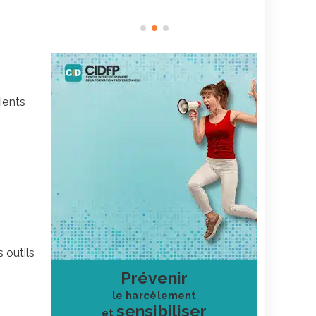
ients
 outils
Prévenir
le harcèlement
sensibiliser
et