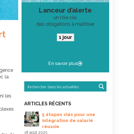
Lanceur d’alerte
un rôle clé,
des obligations à maîtriser
rt
1 jour
En savoir plus
ligence
c la
ni les
ARTICLES RÉCENTS
mplexes
 son CRM
5 étapes clés pour une
Biai
complet et
intégration de salarié
pou
réussie
Chat
tant parler
18 août 2025