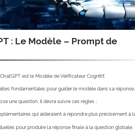
entreprise : rôle,
obligations et b
pratiques
23 juin 2026
Financer une for
PT : Le Modèle – Prompt de
professionnelle e
guide complet
23 juin 2026
Choisir son IA en
 ChatGPT est le Modèle de Vérificateur Cognitif.
de ses besoins : 
complet pour ne 
tromper
elles fondamentales pour guider le modèle dans sa réponse.
22 mars 2026
ose une question, il devra suivre ces règles :
Comment rédige
plémentaires qui aideraient à répondre plus précisément à l
charte d’utilisati
en entreprise ?
elles pour produire la réponse finale à la question globale.
13 septembre 2025