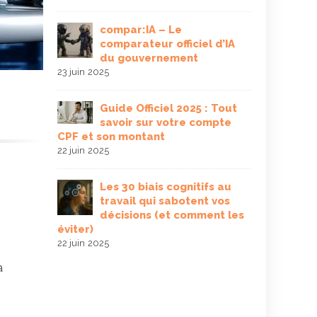
Soin
onnes
acc
compar:IA – Le
7 mai 2025
comparateur officiel d’IA
du gouvernement
CNIL
23 juin 2025
mation
obli
n 2026 : le
inc
Guide Officiel 2025 : Tout
entreprises
savoir sur votre compte
3 mai 2025
CPF et son montant
22 juin 2025
 fonction
Guid
guide
déf
Les 30 biais cognitifs au
plus se
Pro
travail qui sabotent vos
2025
décisions (et comment les
30 avril 2025
éviter)
22 juin 2025
r une
Déc
a
on de l’IA
théâ
levi
de perform
31 mars 2025