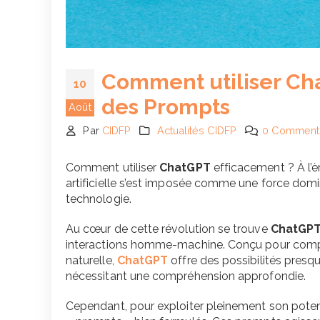
Comment utiliser Chat
10
des Prompts
Août
Par
CIDFP
Actualités CIDFP
0 Comment
Comment utiliser
ChatGPT
efficacement ? À l’èr
artificielle s’est imposée comme une force domi
technologie.
Au cœur de cette révolution se trouve
ChatGP
interactions homme-machine. Conçu pour compr
naturelle,
ChatGPT
offre des possibilités presq
nécessitant une compréhension approfondie.
Cependant, pour exploiter pleinement son potenti