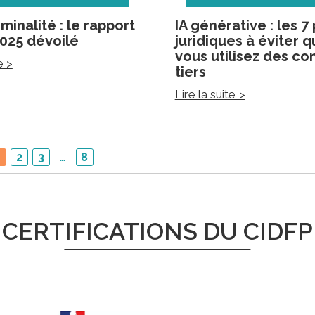
minalité : le rapport
IA générative : les 7
 2025 dévoilé
juridiques à éviter 
vous utilisez des co
e >
tiers
Lire la suite >
1
2
3
…
8
CERTIFICATIONS DU CIDFP