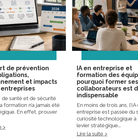
rt de prévention
IA en entreprise et
bligations,
formation des équip
nnement et impacts
pourquoi former se
 entreprises
collaborateurs est 
indispensable
 de santé et de sécurité
 la formation n’a jamais été
En moins de trois ans, l’IA
égique. En effet, prouver
entreprise est passée du 
Comment choisir
2026 : guide com
curiosité technologique à 
list
levier stratégique...
e >
5 août 2026
Lire la suite >