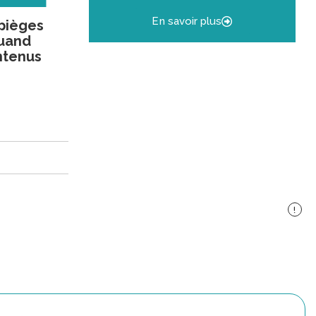
En savoir plus
 pièges
quand
ntenus