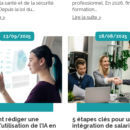
la santé et de la sécurité
professionnel. En 2026, f
Depuis la loi du...
formation...
Financer une for
e >
Lire la suite >
professionnelle e
guide complet
23 juin 2026
13/09/2025
18/08/2025
Choisir son IA en
besoins : guide 
plus se tromper
22 mars 2026
Comment rédiger
d’utilisation de l’
entreprise ?
13 septembre 2025
 rédiger une
5 étapes clés pour 
utilisation de l’IA en
intégration de salar