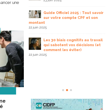
23 juin 2025
inancer une
mation
Guide Officiel 2025 : Tout savoir
n 2026 : le
3 
sur votre compte CPF et son
montant
22 juin 2025
 fonction de ses
Les 30 biais cognitifs au travail
complet pour ne
30 
qui sabotent vos décisions (et
comment les éviter)
22 juin 2025
 une charte
IA en
pe
31
une
ié