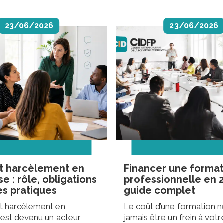
Passeport de pré
obligations, fon
23/06/2026
23/06/2026
impacts pour les
24 juin 2026
IA en entreprise 
des équipes : po
ses collaborateu
indispensable
24 juin 2026
Référent handic
entreprise : rôle,
obligations
24 juin 2026
t harcèlement en
Financer une format
se : rôle, obligations
professionnelle en 2
Référent harcèl
es pratiques
guide complet
entreprise : rôle,
t harcèlement en
Le coût d’une formation n
bonnes pratique
 est devenu un acteur
jamais être un frein à votr
23 juin 2026