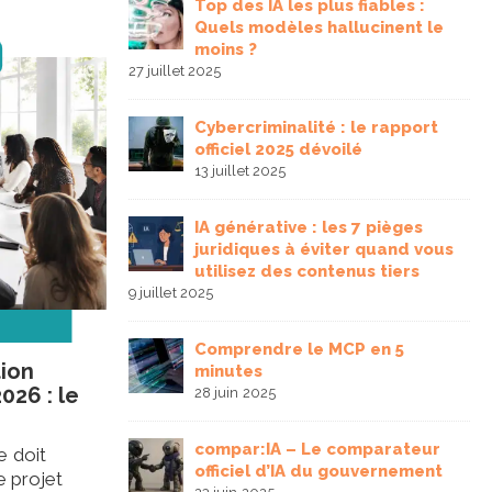
Top des IA les plus fiables :
vention 2026 :
Quels modèles hallucinent le
ctionnement et
moins ?
 entreprises
27 juillet 2025
12 
Cybercriminalité : le rapport
et formation
officiel 2025 dévoilé
urquoi former
13 juillet 2025
rs est devenu
29
IA générative : les 7 pièges
juridiques à éviter quand vous
utilisez des contenus tiers
ap en
9 juillet 2025
 missions et
23
Comprendre le MCP en 5
ion
minutes
026 : le
28 juin 2025
ement en
 obligations et
compar:IA – Le comparateur
e doit
s
officiel d’IA du gouvernement
e projet