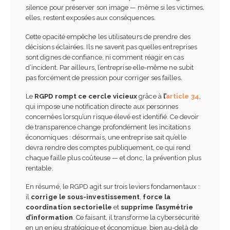
silence pour préserver son image — même si les victimes,
elles, restent exposées aux conséquences.
Cette opacité empêche les utilisateurs de prendre des
décisions éclairées. Ils ne savent pas quelles entreprises
sont dignes de confiance, ni comment réagir en cas
d’incident. Par ailleurs, l’entreprise elle-même ne subit
pas forcément de pression pour corriger ses failles.
Le
RGPD rompt ce cercle vicieux
grâce à
l’
article 34
,
qui impose une notification directe aux personnes
concernées lorsqu’un risque élevé est identifié. Ce devoir
de transparence change profondément les incitations
économiques : désormais, une entreprise sait qu’elle
devra rendre des comptes publiquement, ce qui rend
chaque faille plus coûteuse — et donc, la prévention plus
rentable.
En résumé, le RGPD agit sur trois leviers fondamentaux :
il
corrige le sous-investissement
,
force la
coordination sectorielle
et
supprime l’asymétrie
d’information
. Ce faisant, il transforme la cybersécurité
en un enjeu stratégique et économique, bien au-delà de