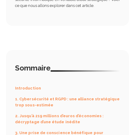
complet pour ne plus se
ce que nous allons explorer dans cet article.
tromper
22 mars 2026
Comment rédiger une
charte d’utilisation de l’I
entreprise ?
13 septembre 2025
Sommaire
Introduction
1. Cybersécurité et RGPD : une alliance stratégique
trop sous-estimée
2. Jusqu’à 219 millions d’euros d’économies :
décryptage d’une étude inédite
3. Une prise de conscience bénéfique pour