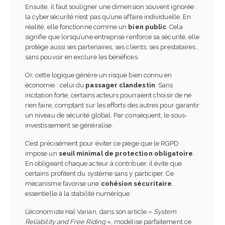
Ensuite, il faut souligner une dimension souvent ignorée :
la cybersécurité n’est pas qu’une affaire individuelle. En
réalité, elle fonctionne comme un
bien public
. Cela
signifie que lorsqu’une entreprise renforce sa sécurité, elle
protège aussi ses partenaires, ses clients, ses prestataires…
sans pouvoir en exclure les bénéfices.
Or, cette logique génère un risque bien connu en
économie : celui du
passager clandestin
. Sans
incitation forte, certains acteurs pourraient choisir de ne
rien faire, comptant sur les efforts des autres pour garantir
un niveau de sécurité global. Par conséquent, le sous-
investissement se généralise.
C’est précisément pour éviter ce piège que le RGPD
impose un
seuil minimal de protection obligatoire
.
En obligeant chaque acteur à contribuer, il évite que
certains profitent du système sans y participer. Ce
mécanisme favorise une
cohésion sécuritaire
,
essentielle à la stabilité numérique.
L’économiste Hal Varian, dans son article «
System
Reliability and Free Riding
», modélise parfaitement ce