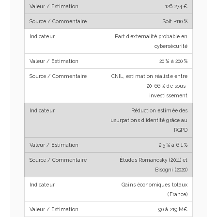
126 274 €
Soit +110 %
Part d’externalité probable en
cybersécurité
20 % à 200 %
CNIL, estimation réaliste entre
20–66 % de sous-
investissement
Réduction estimée des
usurpations d’identité grâce au
RGPD
2,5 % à 6,1 %
Études Romanosky (2011) et
Bisogni (2020)
Gains économiques totaux
(France)
90 à 219 M€