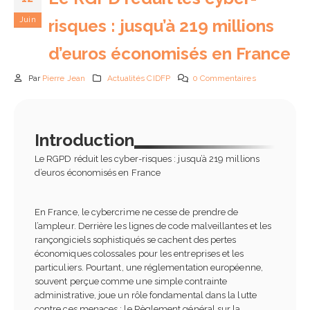
Juin
risques : jusqu’à 219 millions
d’euros économisés en France
Par
Pierre Jean
Actualités CIDFP
0 Commentaires
Comment choisir son CR
en 2026 : guide complet 
Introduction
check-list
5 août 2026
Le RGPD réduit les cyber-risques : jusqu’à 219 millions
d’euros économisés en France
Passeport de prévention
2026 : obligations,
En France, le cybercrime ne cesse de prendre de
fonctionnement et impa
pour les entreprises
l’ampleur. Derrière les lignes de code malveillantes et les
24 juin 2026
rançongiciels sophistiqués se cachent des pertes
économiques colossales pour les entreprises et les
particuliers. Pourtant, une réglementation européenne,
IA en entreprise et
souvent perçue comme une simple contrainte
formation des équipes :
administrative, joue un rôle fondamental dans la lutte
pourquoi former ses
contre ces menaces : le Règlement général sur la