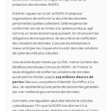
collaborateurs est devenu
protection des données (RGPD).
indispensable
24 juin 2026
Entré en vigueur en 2018, le RGPD impose aux
organisations de renforcer la sécurité des données
Référent handicap en
personnelles qu’elles collectent. Cette exigence de
entreprise : rôle, mission
conformité, loin de se limiter à la sphère juridique, agit
et obligations
comme un levier économique puissant. En structurant les
24 juin 2026
obligations de transparence, de sécurité et de notification
des violations de données, il pousse les entreprises à
Référent harcèlement e
mieux anticiper les risques et à investir dans des solutions
entreprise : rôle,
de cybersécurité plus robustes.
obligations et bonnes
pratiques
Une récente étude menée par la CNIL met en lumière des
23 juin 2026
bénéfices encore peu connus du RGPD : en France, la
seule obligation de notifier les violations de données
aurait permis d’éviter jusqu’à
219 millions d’euros de
Financer une formation
pertes
liées aux usurpations d’identité. Ce chiffre, à lui
professionnelle en 2026 :
seul, ne représente qu’une partie des économies générées
guide complet
par une meilleure gouvernance des données.
23 juin 2026
Comment une régulation peut-elle réduire le coût des
Choisir son IA en fonction
cyberattaques ? En quoi le RGPD transforme-t-il la
de ses besoins : guide
sécurité informatique en véritable atout stratégique ? Voici