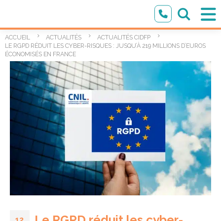
ACCUEIL
ACTUALITÉS
ACTUALITÉS CIDFP
LE RGPD RÉDUIT LES CYBER-RISQUES : JUSQU’À 219 MILLIONS D’EUROS
ÉCONOMISÉS EN FRANCE
Le RGPD réduit les cyber-
12