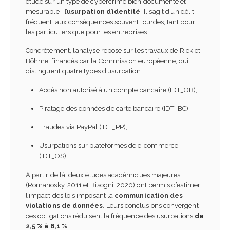
étude sur un type de cybercrime bien documenté et
mesurable :
l’usurpation d’identité
. Il s’agit d’un délit
fréquent, aux conséquences souvent lourdes, tant pour
les particuliers que pour les entreprises.
Concrètement, l’analyse repose sur les travaux de Riek et
Böhme, financés par la Commission européenne, qui
distinguent quatre types d’usurpation :
Accès non autorisé à un compte bancaire (IDT_OB),
Piratage des données de carte bancaire (IDT_BC),
Fraudes via PayPal (IDT_PP),
Usurpations sur plateformes de e-commerce
(IDT_OS).
À partir de là, deux études académiques majeures
(Romanosky, 2011 et Bisogni, 2020) ont permis d’estimer
l’impact des lois imposant la
communication des
violations de données
. Leurs conclusions convergent :
ces obligations réduisent la fréquence des usurpations
de
2,5 % à 6,1 %
.