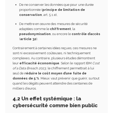
De ne conserver les données que pour une durée
proportionnée (
principe de limitation de
conservation
, art. 5.1.e),
De mettre en œuvre des mesures de sécurité
adaptées comme le
chiffrement
, la
pseudonymisation
, ou encore le
contrôle d’accès
(
article 32
).
Contrairement à certaines idées reçues, ces mesures ne
sont ni excessivement coûteuses, ni techniquement
complexes. Au contraire, plusieurs études démontrent
leur
efficacité économique
. Selon le rapport IBM
Cost
of a Data Breach 2023
, le chiffrement permettrait à lui
seul de
réduire le coût moyen d’une fuite de
données de 5 %
. Mieux vaut prévenir que guérir, surtout
quand les dégâts peuvent atteindre des centaines de
milliers d’euros.
4.2 Un effet systémique : la
cybersécurité comme bien public