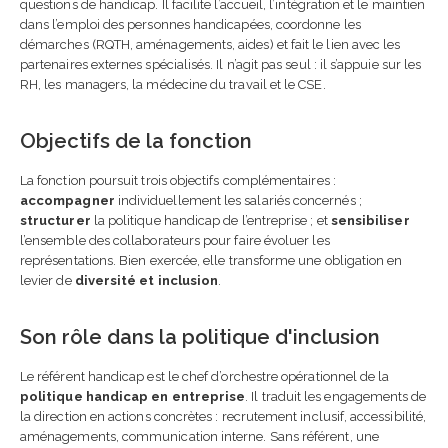
questions de handicap. Il facilite l’accueil, l’intégration et le maintien
complet pour ne plus se
dans l’emploi des personnes handicapées, coordonne les
tromper
démarches (RQTH, aménagements, aides) et fait le lien avec les
22 mars 2026
partenaires externes spécialisés. Il n’agit pas seul : il s’appuie sur les
RH, les managers, la médecine du travail et le CSE.
Comment rédiger une
charte d’utilisation de l’I
entreprise ?
Objectifs de la fonction
13 septembre 2025
La fonction poursuit trois objectifs complémentaires :
accompagner
individuellement les salariés concernés ;
structurer
la politique handicap de l’entreprise ; et
sensibiliser
l’ensemble des collaborateurs pour faire évoluer les
représentations. Bien exercée, elle transforme une obligation en
levier de
diversité et inclusion
.
Son rôle dans la politique d'inclusion
Le référent handicap est le chef d’orchestre opérationnel de la
politique handicap en entreprise
. Il traduit les engagements de
la direction en actions concrètes : recrutement inclusif, accessibilité,
aménagements, communication interne. Sans référent, une