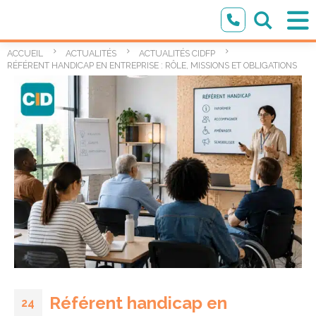
ACCUEIL
ACTUALITÉS
ACTUALITÉS CIDFP
RÉFÉRENT HANDICAP EN ENTREPRISE : RÔLE, MISSIONS ET OBLIGATIONS
Référent handicap en
24