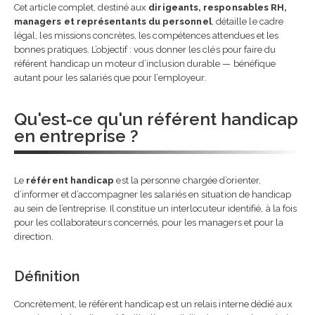
collaborateurs est devenu
Cet article complet, destiné aux
dirigeants, responsables RH,
indispensable
managers et représentants du personnel
, détaille le cadre
24 juin 2026
légal, les missions concrètes, les compétences attendues et les
bonnes pratiques. L’objectif : vous donner les clés pour faire du
Référent handicap en
référent handicap un moteur d’inclusion durable — bénéfique
entreprise : rôle, mission
autant pour les salariés que pour l’employeur.
et obligations
24 juin 2026
Qu'est-ce qu'un référent handicap
en entreprise ?
Référent harcèlement e
entreprise : rôle,
obligations et bonnes
pratiques
Le
référent handicap
est la personne chargée d’orienter,
23 juin 2026
d’informer et d’accompagner les salariés en situation de handicap
au sein de l’entreprise. Il constitue un interlocuteur identifié, à la fois
Financer une formation
pour les collaborateurs concernés, pour les managers et pour la
professionnelle en 2026 :
direction.
guide complet
23 juin 2026
Définition
Choisir son IA en fonction
Concrètement, le référent handicap est un relais interne dédié aux
de ses besoins : guide