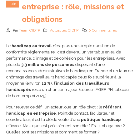
Juin
entreprise : rôle, missions et
obligations
Par
Team CIDFP
Actualités CIDFP
0 Commentaires
Le
handicap au travail
n’est plus une simple question de
conformité réglementaire : c’est devenu un véritable enjeu de
Comment choisir son CR
en 2026 : guide complet 
performance, d’image et de cohésion pour les entreprises. Avec
check-list
plus de
3,3 millions de personnes
disposant d’une
5 août 2026
reconnaissance administrative de handicap en France et un taux de
chômage des travailleurs handicapés deux fois supérieur à la
moyenne (environ
12 %
), l’
inclusion des travailleurs
Passeport de prévention
handicapés
reste un chantier majeur (source : AGEFIPH, tableau
2026 : obligations,
de bord emploi 2025).
fonctionnement et impa
pour les entreprises
Pour relever ce défi, un acteur joue un rôle pivot : le
référent
24 juin 2026
handicap en entreprise
. Point de contact, facilitateur et
coordinateur, il est la clé de voûte d’une
politique handicap
IA en entreprise et
efficace. Mais quel est précisément son rôle ? Est-il obligatoire ?
formation des équipes :
Quelles sont ses missions et comment se former ?
pourquoi former ses