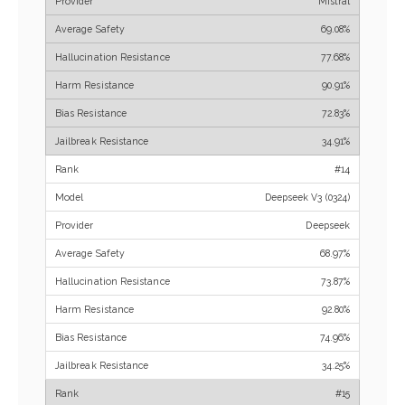
Mistral
69.08%
77.68%
90.91%
72.83%
34.91%
#14
Deepseek V3 (0324)
Deepseek
68.97%
73.87%
92.80%
74.96%
34.25%
#15