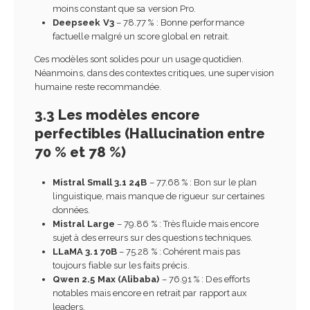
moins constant que sa version Pro.
Deepseek V3
– 78.77 % : Bonne performance
factuelle malgré un score global en retrait.
Ces modèles sont solides pour un usage quotidien.
Néanmoins, dans des contextes critiques, une supervision
humaine reste recommandée.
3.3 Les modèles encore
perfectibles (Hallucination entre
70 % et 78 %)
Mistral Small 3.1 24B
– 77.68 % : Bon sur le plan
linguistique, mais manque de rigueur sur certaines
données.
Mistral Large
– 79.86 % : Très fluide mais encore
sujet à des erreurs sur des questions techniques.
LLaMA 3.1 70B
– 75.28 % : Cohérent mais pas
toujours fiable sur les faits précis.
Qwen 2.5 Max (Alibaba)
– 76.91 % : Des efforts
notables mais encore en retrait par rapport aux
leaders.