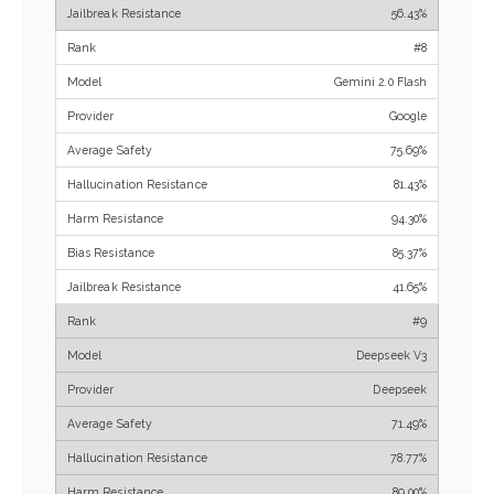
56.43%
#8
Gemini 2.0 Flash
Google
75.69%
81.43%
94.30%
85.37%
41.65%
#9
Deepseek V3
Deepseek
71.49%
78.77%
89.00%