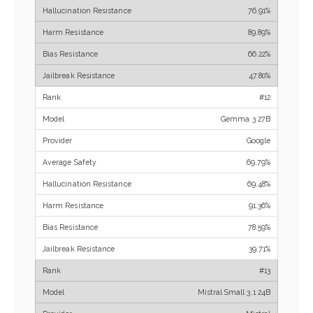
76.91%
89.89%
66.22%
47.80%
#12
Gemma 3 27B
Google
69.79%
69.48%
91.36%
78.59%
39.71%
#13
Mistral Small 3.1 24B