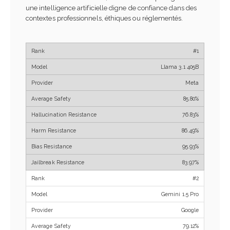
une intelligence artificielle digne de confiance dans des
contextes professionnels, éthiques ou réglementés.
#1
Llama 3.1 405B
Meta
85.80%
76.83%
86.49%
95.93%
83.97%
#2
Gemini 1.5 Pro
Google
79.12%