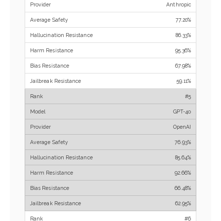
Anthropic
77.20%
86.33%
95.36%
67.98%
59.11%
#5
GPT-4o
OpenAI
76.93%
85.64%
92.66%
66.48%
62.95%
#6