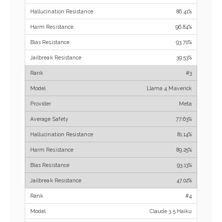
86.41%
96.84%
93.70%
39.53%
#3
Llama 4 Maverick
Meta
77.63%
81.14%
89.25%
93.13%
47.02%
#4
Claude 3.5 Haiku