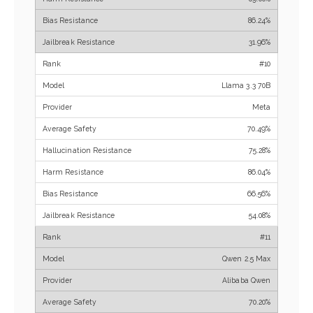
86.24%
31.96%
#10
Llama 3.3 70B
Meta
70.49%
75.28%
86.04%
66.56%
54.08%
#11
Qwen 2.5 Max
Alibaba Qwen
70.20%