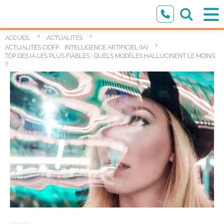
ACCUEIL
ACTUALITÉS
,
ACTUALITÉS CIDFP
INTELLIGENCE ARTIFICIEL (IA)
TOP DES IA LES PLUS FIABLES : QUELS MODÈLES HALLUCINENT LE MOINS
?