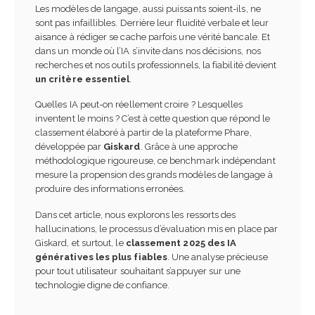
entreprise : rôle, missions
Les modèles de langage, aussi puissants soient-ils, ne
et obligations
sont pas infaillibles. Derrière leur fluidité verbale et leur
Comprendre le MCP en 5
n 2026
minutes
aisance à rédiger se cache parfois une vérité bancale. Et
28 juin 2025
dans un monde où l’IA s’invite dans nos décisions, nos
Référent harcèlement en
recherches et nos outils professionnels, la fiabilité devient
entreprise : rôle,
un critère essentiel
.
compar:IA – Le
obligations et bonnes
comparateur officiel d’IA
iques
Quelles IA peut-on réellement croire ? Lesquelles
gouvernement
n 2026
inventent le moins ? C’est à cette question que répond le
23 juin 2025
classement élaboré à partir de la plateforme Phare,
développée par
Giskard
. Grâce à une approche
Financer une formation
Guide Officiel 2025 : Tout
professionnelle en 2026 : le
méthodologique rigoureuse, ce benchmark indépendant
savoir sur votre compte 
guide complet
mesure la propension des grands modèles de langage à
et son montant
n 2026
produire des informations erronées.
22 juin 2025
Dans cet article, nous explorons les ressorts des
Choisir son IA en fonction
hallucinations, le processus d’évaluation mis en place par
Les 30 biais cognitifs au
de ses besoins : guide
Giskard, et surtout, le
classement 2025 des IA
travail qui sabotent vos
complet pour ne plus se
génératives les plus fiables
. Une analyse précieuse
décisions (et comment l
mper
éviter)
pour tout utilisateur souhaitant s’appuyer sur une
s 2026
22 juin 2025
technologie digne de confiance.
Comment rédiger une