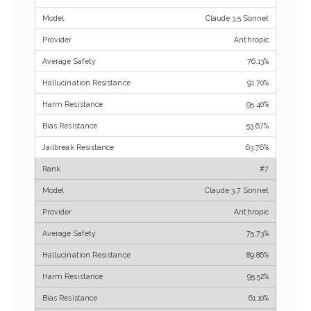
Claude 3.5 Sonnet
Anthropic
76.13%
91.70%
95.40%
53.67%
63.76%
#7
Claude 3.7 Sonnet
Anthropic
75.73%
89.86%
95.52%
61.10%