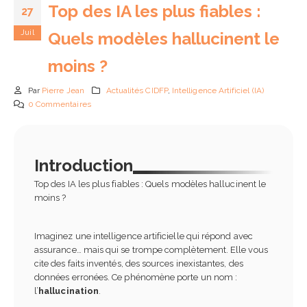
Top des IA les plus fiables :
27
Juil
Quels modèles hallucinent le
moins ?
Par
Pierre Jean
Actualités CIDFP
,
Intelligence Artificiel (IA)
0 Commentaires
Passeport de prévention
Top des IA les plus fiables
2026 : obligations,
Quels modèles hallucine
fonctionnement et impacts
le moins ?
 les entreprises
27 juillet 2025
Introduction
n 2026
Top des IA les plus fiables : Quels modèles hallucinent le
Cybercriminalité : le
moins ?
IA en entreprise et
rapport officiel 2025 dévo
formation des équipes :
13 juillet 2025
pourquoi former ses
aborateurs est devenu
Imaginez une intelligence artificielle qui répond avec
IA générative : les 7 pièg
spensable
assurance… mais qui se trompe complètement. Elle vous
juridiques à éviter quand
n 2026
cite des faits inventés, des sources inexistantes, des
vous utilisez des conten
données erronées. Ce phénomène porte un nom :
tiers
l’
hallucination
.
Référent handicap en
9 juillet 2025