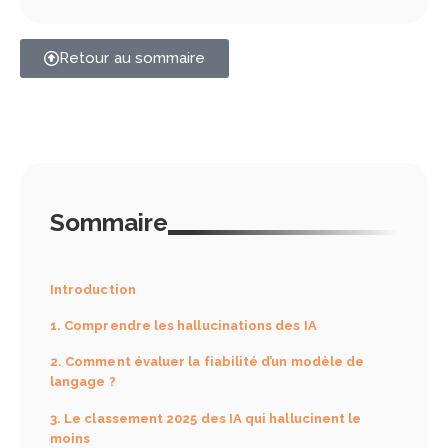
Biais de confirmation :
charte d’utilisation de l’IA en
pourquoi une défaite de
entreprise ?
ChatGPT contre Atari fait
tembre 2025
Retour au sommaire
tant parler
14 juin 2025
5 étapes clés pour une
intégration de salarié
réussie
t 2025
Sommaire
Introduction
1. Comprendre les hallucinations des IA
2. Comment évaluer la fiabilité d’un modèle de
langage ?
3. Le classement 2025 des IA qui hallucinent le
moins