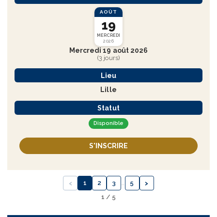
AOÛT
19
MERCREDI
2026
Mercredi 19 août 2026
(3 jours)
Lieu
Lille
Statut
Disponible
S'INSCRIRE
‹
›
1
2
3
…
5
1 / 5