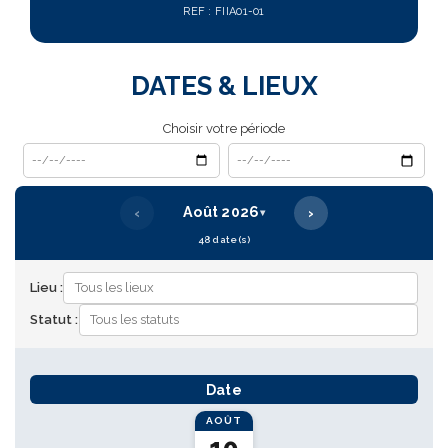
REF : FIIA01-01
DATES & LIEUX
Choisir votre période
Date de début
Date de fin
‹
›
Août 2026
▾
48 date(s)
Lieu :
Statut :
Date
AOÛT
10