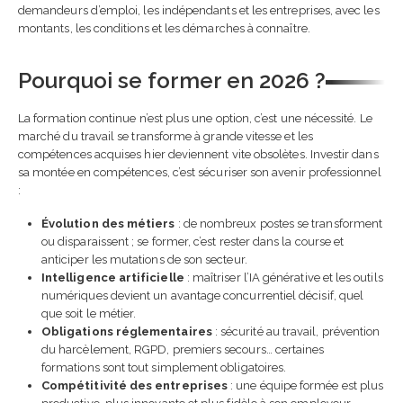
collaborateurs est devenu
demandeurs d’emploi, les indépendants et les entreprises, avec les
indispensable
montants, les conditions et les démarches à connaître.
24 juin 2026
Pourquoi se former en 2026 ?
Référent handicap en
entreprise : rôle, mission
et obligations
La formation continue n’est plus une option, c’est une nécessité. Le
24 juin 2026
marché du travail se transforme à grande vitesse et les
compétences acquises hier deviennent vite obsolètes. Investir dans
sa montée en compétences, c’est sécuriser son avenir professionnel
Référent harcèlement e
entreprise : rôle,
:
obligations et bonnes
pratiques
Évolution des métiers
: de nombreux postes se transforment
23 juin 2026
ou disparaissent ; se former, c’est rester dans la course et
anticiper les mutations de son secteur.
Intelligence artificielle
: maîtriser l’IA générative et les outils
Financer une formation
numériques devient un avantage concurrentiel décisif, quel
professionnelle en 2026 :
que soit le métier.
guide complet
Obligations réglementaires
: sécurité au travail, prévention
23 juin 2026
du harcèlement, RGPD, premiers secours… certaines
formations sont tout simplement obligatoires.
Choisir son IA en fonction
Compétitivité des entreprises
: une équipe formée est plus
de ses besoins : guide