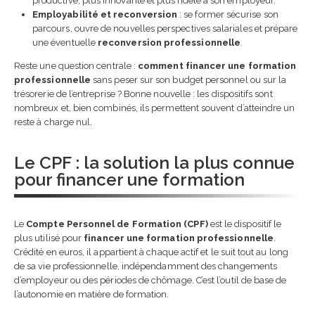
productive, plus innovante et plus fidèle à son employeur.
complet pour ne plus se
Employabilité et reconversion
: se former sécurise son
tromper
parcours, ouvre de nouvelles perspectives salariales et prépare
22 mars 2026
une éventuelle
reconversion professionnelle
.
Reste une question centrale :
comment financer une formation
Comment rédiger une
professionnelle
sans peser sur son budget personnel ou sur la
charte d’utilisation de l’I
entreprise ?
trésorerie de l’entreprise ? Bonne nouvelle : les dispositifs sont
13 septembre 2025
nombreux et, bien combinés, ils permettent souvent d’atteindre un
reste à charge nul.
Le CPF : la solution la plus connue
pour financer une formation
Le
Compte Personnel de Formation (CPF)
est le dispositif le
plus utilisé pour
financer une formation professionnelle
.
Crédité en euros, il appartient à chaque actif et le suit tout au long
de sa vie professionnelle, indépendamment des changements
d’employeur ou des périodes de chômage. C’est l’outil de base de
l’autonomie en matière de formation.