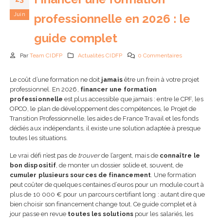
Juin
professionnelle en 2026 : le
guide complet
Par
Team CIDFP
Actualités CIDFP
0 Commentaires
Le coût d’une formation ne doit
jamais
être un frein à votre projet
Comment choisir son CR
professionnel. En 2026,
financer une formation
en 2026 : guide complet 
check-list
professionnelle
est plus accessible que jamais : entre le CPF, les
5 août 2026
OPCO, le plan de développement des compétences, le Projet de
Transition Professionnelle, les aides de France Travail et les fonds
dédiés aux indépendants, il existe une solution adaptée à presque
Passeport de prévention
toutes les situations.
2026 : obligations,
fonctionnement et impa
Le vrai défi n’est pas de
trouver
de l’argent, mais de
connaître le
pour les entreprises
bon dispositif
, de monter un dossier solide et, souvent, de
24 juin 2026
cumuler plusieurs sources de financement
. Une formation
peut coûter de quelques centaines d’euros pour un module court à
IA en entreprise et
plus de 10 000 € pour un parcours certifiant long : autant dire que
formation des équipes :
bien choisir son financement change tout. Ce guide complet et à
pourquoi former ses
jour passe en revue
toutes les solutions
pour les salariés, les