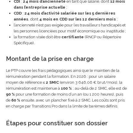
CDI
:
24 mois d’ancienneté
en tant que salarié, dont
12 mois
dans l’entreprise actuelle
;
CDD
:
24 mois d’activité salariée sur les 5 dernières
années
, dont
4 mois en CDD sur les 12 derniers mois
;
l’ancienneté n’est pas exigée pour les travailleurs handicapés et
les personnes licenciées pour motif économique ou inaptitude ;
la formation visée doit être
certifiante
(RNCP ou Répertoire
Spécifique).
Montant de la prise en charge
Le PTP couvre les frais pédagogiques ainsi que le maintien de la
rémunération pendant la formation. En 2026 : pour un salaire
moyen de référence ≤
2 SMIC
(environ 3 646,06 € brut/mois), la
rémunération est maintenue à
100 %
; au-delà de 2 SMIC, elle est de
90 %
pour une formation de moins d’un an (ou 1 200 heures), puis
de
60 %
ensuite, avec un plancher fixé à 2 SMIC. Les coûts sont pris
en charge par Transitions Pro dans la limite de barèmes définis.
Étapes pour constituer son dossier