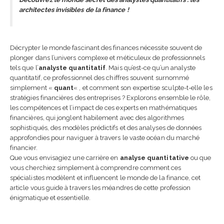
architectes invisibles de la finance !
Décrypter le monde fascinant des finances nécessite souvent de
plonger dans l’univers complexe et méticuleux de professionnels
tels que l’
analyste quantitatif
. Mais qu’est-ce qu’un analyste
quantitatif, ce professionnel des chiffres souvent surnommé
Passeport de prévention
simplement «
quant
« , et comment son expertise sculpte-t-elle les
2026 : obligations,
stratégies financières des entreprises ? Explorons ensemble le rôle,
fonctionnement et impa
les compétences et l’impact de ces experts en mathématiques
pour les entreprises
financières, qui jonglent habilement avec des algorithmes
24 juin 2026
sophistiqués, des modèles prédictifs et des analyses de données
approfondies pour naviguer à travers le vaste océan du marché
IA en entreprise et
financier.
formation des équipes :
Que vous envisagiez une carrière en
analyse quantitative
ou que
pourquoi former ses
vous cherchiez simplement à comprendre comment ces
collaborateurs est devenu
spécialistes modèlent et influencent le monde de la finance, cet
indispensable
article vous guide à travers les méandres de cette profession
24 juin 2026
énigmatique et essentielle.
Référent handicap en