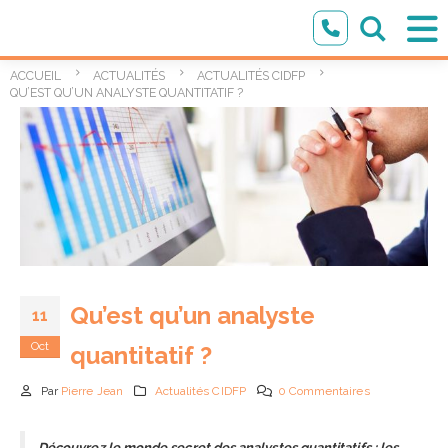
ACCUEIL
ACTUALITÉS
ACTUALITÉS CIDFP
QU’EST QU’UN ANALYSTE QUANTITATIF ?
Qu’est qu’un analyste
11
Oct
quantitatif ?
Par
Pierre Jean
Actualités CIDFP
0 Commentaires
Découvrez le monde secret des analystes quantitatifs : les