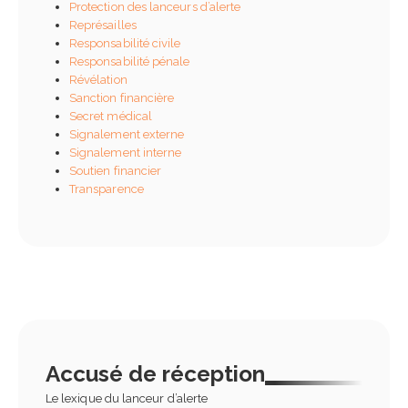
travail qui sabotent vos
Protection des lanceurs d’alerte
complet pour ne plus se
décisions (et comment l
mper
Représailles
éviter)
s 2026
Responsabilité civile
22 juin 2025
Responsabilité pénale
Révélation
Comment rédiger une
Sanction financière
charte d’utilisation de l’IA en
Secret médical
entreprise ?
Signalement externe
tembre 2025
Signalement interne
Soutien financier
Transparence
Accusé de réception
Le lexique du lanceur d’alerte