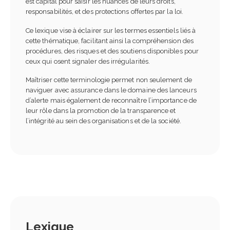
est capital pour saisir les nuances de leurs droits,
responsabilités, et des protections offertes par la loi.
Ce lexique vise à éclairer sur les termes essentiels liés à
cette thématique, facilitant ainsi la compréhension des
procédures, des risques et des soutiens disponibles pour
ceux qui osent signaler des irrégularités.
Maîtriser cette terminologie permet non seulement de
Comment choisir son CRM
5 étapes clés pour une
naviguer avec assurance dans le domaine des lanceurs
en 2026 : guide complet et
intégration de salarié
d’alerte mais également de reconnaître l’importance de
check-list
réussie
leur rôle dans la promotion de la transparence et
 2026
18 août 2025
l’intégrité au sein des organisations et de la société.
Passeport de prévention
Top des IA les plus fiables
2026 : obligations,
Quels modèles hallucine
fonctionnement et impacts
le moins ?
 les entreprises
27 juillet 2025
n 2026
Cybercriminalité : le
IA en entreprise et
rapport officiel 2025 dévo
formation des équipes :
13 juillet 2025
pourquoi former ses
Lexique