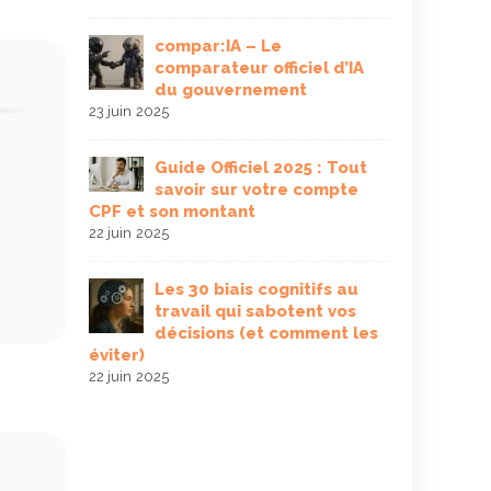
Soin
onnes
acc
compar:IA – Le
7 mai 2025
comparateur officiel d’IA
du gouvernement
CNIL
23 juin 2025
mation
obli
n 2026 : le
inc
Guide Officiel 2025 : Tout
entreprises
savoir sur votre compte
3 mai 2025
CPF et son montant
22 juin 2025
 fonction
Guid
guide
déf
Les 30 biais cognitifs au
plus se
Pro
travail qui sabotent vos
2025
décisions (et comment les
30 avril 2025
éviter)
22 juin 2025
r une
Déc
on de l’IA
théâ
levi
de perform
31 mars 2025