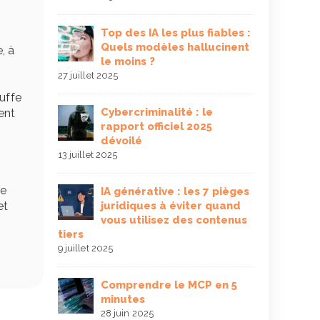
14 juin 2025
évention
Top des IA les plus fiables :
s,
Quels modèles hallucinent
Le 
, à
et impacts
le moins ?
risq
mill
27 juillet 2025
économisés
auffe
12 juin 2025
Cybercriminalité : le
ent
et
rapport officiel 2025
uipes :
dévoilé
Self
 ses
tec
13 juillet 2025
nu
pour
s
vie
re
IA générative : les 7 pièges
29 mai 2025
juridiques à éviter quand
et
vous utilisez des contenus
s
ap en
tiers
L’a
 missions
une
9 juillet 2025
enc
23 mai 2025
Comprendre le MCP en 5
minutes
ement en
Anti
28 juin 2025