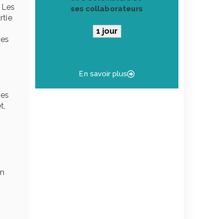
. Les
ses collaborateurs
rtie
1 jour
des
En savoir plus
ses
t,
on