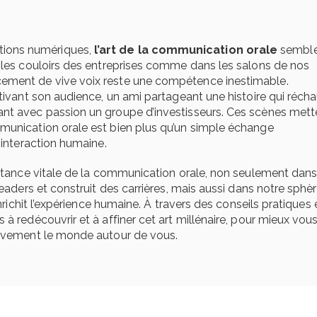
Passeport de pr
2026 : obligation
ions numériques,
l’art de la communication orale
semble
fonctionnement 
s les couloirs des entreprises comme dans les salons de nos
pour les entreprises
cement de vive voix reste une compétence inestimable.
24 juin 2026
ptivant son audience, un ami partageant une histoire qui réch
ant avec passion un groupe d’investisseurs. Ces scènes mett
IA en entreprise 
munication orale est bien plus qu’un simple échange
formation des éq
’interaction humaine.
pourquoi former
collaborateurs est deve
portance vitale de la communication orale, non seulement dan
indispensable
leaders et construit des carrières, mais aussi dans notre sphè
24 juin 2026
enrichit l’expérience humaine. À travers des conseils pratiques 
 à redécouvrir et à affiner cet art millénaire, pour mieux vou
Référent handic
itivement le monde autour de vous.
entreprise : rôle,
et obligations
24 juin 2026
Référent harcèl