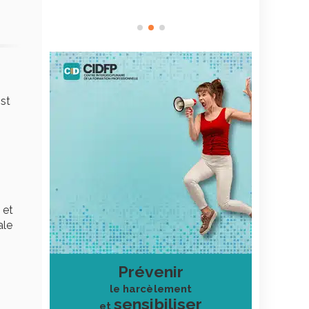
est
 et
ale
Prévenir
le harcèlement
sensibiliser
et