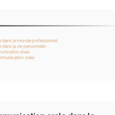
entreprise : rôle,
obligations et b
pratiques
23 juin 2026
Financer une for
professionnelle e
e dans le monde professionnel
guide complet
 dans la vie personnelle
23 juin 2026
nication orale
ommunication orale
Choisir son IA en
de ses besoins : 
complet pour ne 
tromper
22 mars 2026
Comment rédige
charte d’utilisati
en entreprise ?
13 septembre 2025