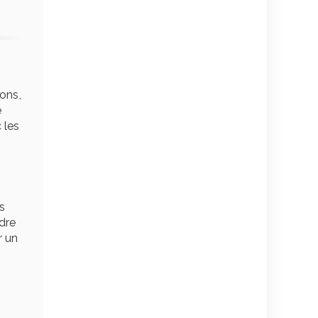
ions,
e
 les
s
udre
r un