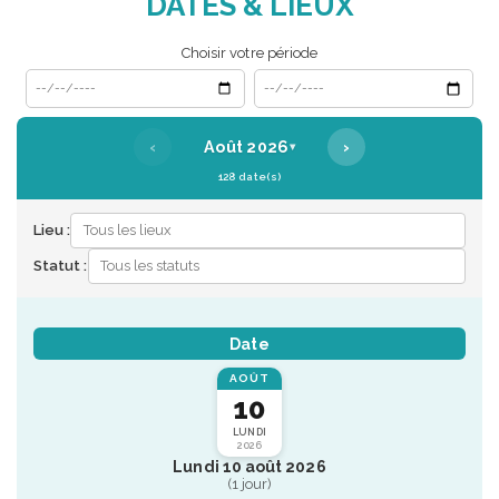
DATES & LIEUX
Choisir votre période
Date de début
Date de fin
‹
›
Août 2026
▾
128 date(s)
Lieu :
Statut :
Date
AOÛT
10
LUNDI
2026
Lundi 10 août 2026
(1 jour)