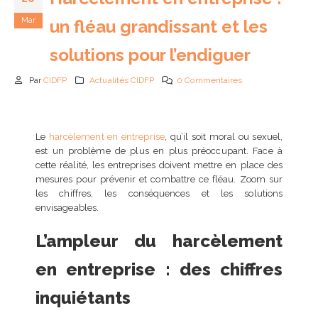
Mar
un fléau grandissant et les
solutions pour l’endiguer
Par
CIDFP
Actualités CIDFP
0 Commentaires
Passeport de prévention
2026 : obligations,
Le
harcèlement en entreprise
, qu’il soit moral ou sexuel,
fonctionnement et impa
est un problème de plus en plus préoccupant. Face à
pour les entreprises
cette réalité, les entreprises doivent mettre en place des
24 juin 2026
mesures pour prévenir et combattre ce fléau. Zoom sur
les chiffres, les conséquences et les solutions
IA en entreprise et
envisageables.
formation des équipes :
pourquoi former ses
L’ampleur du harcèlement
collaborateurs est devenu
indispensable
en entreprise : des chiffres
24 juin 2026
inquiétants
Référent handicap en