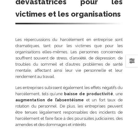
dévastatrices pour les
charte d’utilisation de l’I
entreprise ?
victimes et les organisations
13 septembre 2025
5 étapes clés pour une
intégration de salarié
Les répercussions du harcèlement en entreprise sont
réussie
dramatiques, tant pour les victimes que pour les
18 août 2025
organisations elles-mêmes. Les personnes concernées
souffrent souvent de stress, d’anxiété, de dépression, de
troubles du sommeil et d’autres problèmes de santé
mentale, affectant ainsi leur vie personnelle et leur
rendement au travail.
Les entreprises subissent également les effets négatifs du
harcèlement, tels qu’une
baisse de productivité
, une
augmentation de l’absentéisme
et un fort taux de
rotation du personnel. De plus, les entreprises peuvent
être tenues légalement responsables des incidents de
harcèlement et faire face à des poursuites judiciaires, des
amendes et des dommages et intérêts