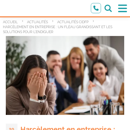
ACCUEIL
ACTUALITÉS
ACTUALITÉS CIDFP
HARCÈLEMENT EN ENTREPRISE : UN FLÉAU GRANDISSANT ET LES
SOLUTIONS POUR L’ENDIGUER
Harcèlement en entreprise :
20