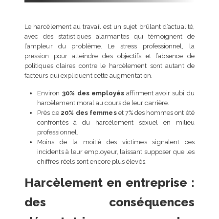
entreprise : rôle, mission
et obligations
24 juin 2026
Le harcèlement au travail est un sujet brûlant d’actualité,
avec des statistiques alarmantes qui témoignent de
Référent harcèlement e
l’ampleur du problème. Le stress professionnel, la
entreprise : rôle,
pression pour atteindre des objectifs et l’absence de
obligations et bonnes
politiques claires contre le harcèlement sont autant de
pratiques
facteurs qui expliquent cette augmentation.
23 juin 2026
Environ
30% des employés
affirment avoir subi du
harcèlement moral au cours de leur carrière.
Financer une formation
professionnelle en 2026 :
Près de
20% des femmes
et 7% des hommes ont été
guide complet
confrontés à du harcèlement sexuel en milieu
23 juin 2026
professionnel.
Moins de la moitié des victimes signalent ces
incidents à leur employeur, laissant supposer que les
Choisir son IA en fonction
chiffres réels sont encore plus élevés.
de ses besoins : guide
complet pour ne plus se
Harcèlement en entreprise :
tromper
22 mars 2026
des conséquences
Comment rédiger une