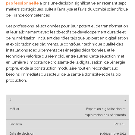
collaborateurs est devenu
professionnelle
a pris une décision significative en retenant sept
indispensable
métiers stratégiques, suite à l’analyse et l’avis du Comité scientifique
24 juin 2026
de France compétences.
Ces professions, sélectionnées pour leur potentiel de transformation
Référent handicap en
entreprise : rôle, mission
et leur alignement avec les objectifs de développement durable et
et obligations
de numérisation, incluent des rôles tels que l’expert en digitalisation
24 juin 2026
et exploitation des bâtiments, le contrôleur technique qualité des
installations et équipements des énergies décarbonées, et le
technicien valoriste du réemploi, entre autres. Cette sélection met
Référent harcèlement e
en lumière l’importance croissante de la digitalisation, de l’énergie
entreprise : rôle,
propre, et de la construction modulaire, tout en répondant aux
obligations et bonnes
pratiques
besoins immédiats du secteur de la santé à domicile et de la bio
23 juin 2026
production.
Financer une formation
1
professionnelle en 2026 :
guide complet
Expert en digitalisation et
23 juin 2026
exploitation des bâtiments
Retenu
Choisir son IA en fonction
de ses besoins : guide
15 décembre 2022