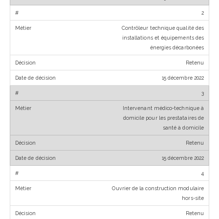
complet pour ne plus se
tromper
2
22 mars 2026
Contrôleur technique qualité des
installations et équipements des
Comment rédiger une
énergies décarbonées
charte d’utilisation de l’I
Retenu
entreprise ?
13 septembre 2025
15 décembre 2022
3
Intervenant médico-technique à
domicile pour les prestataires de
santé à domicile
Retenu
15 décembre 2022
4
Ouvrier de la construction modulaire
hors-site
Retenu