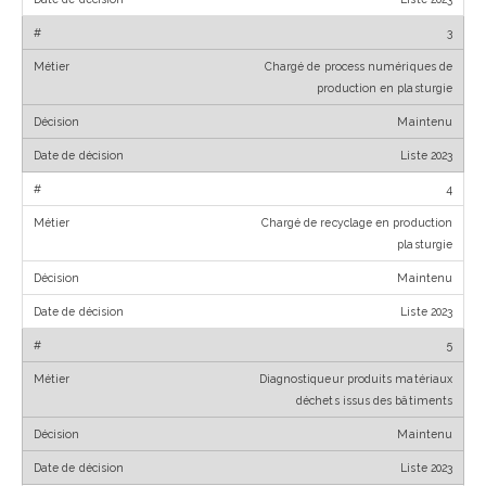
3
Chargé de process numériques de
production en plasturgie
Maintenu
Liste 2023
4
Chargé de recyclage en production
plasturgie
Maintenu
Liste 2023
5
Diagnostiqueur produits matériaux
déchets issus des bâtiments
Maintenu
Liste 2023