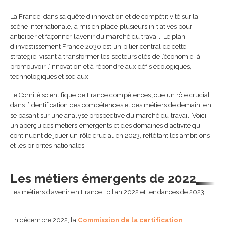
La France, dans sa quête d’innovation et de compétitivité sur la
scène internationale, a mis en place plusieurs initiatives pour
anticiper et façonner l’avenir du marché du travail. Le plan
d’investissement France 2030 est un pilier central de cette
stratégie, visant à transformer les secteurs clés de l’économie, à
promouvoir l’innovation et à répondre aux défis écologiques,
technologiques et sociaux.
Comment choisir son CR
en 2026 : guide complet 
Le Comité scientifique de France compétences joue un rôle crucial
check-list
dans l’identification des compétences et des métiers de demain, en
5 août 2026
se basant sur une analyse prospective du marché du travail. Voici
un aperçu des métiers émergents et des domaines d’activité qui
continuent de jouer un rôle crucial en 2023, reflétant les ambitions
Passeport de prévention
et les priorités nationales.
2026 : obligations,
fonctionnement et impa
pour les entreprises
24 juin 2026
Les métiers émergents de 2022
Les métiers d’avenir en France : bilan 2022 et tendances de 2023
IA en entreprise et
formation des équipes :
pourquoi former ses
En décembre 2022, la
Commission de la certification