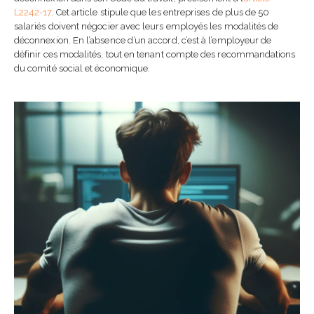
complet pour ne plus se
L2242-17
. Cet article stipule que les entreprises de plus de 50
tromper
salariés doivent négocier avec leurs employés les modalités de
22 mars 2026
déconnexion. En l’absence d’un accord, c’est à l’employeur de
définir ces modalités, tout en tenant compte des recommandations
Comment rédiger une
du comité social et économique.
charte d’utilisation de l’I
entreprise ?
13 septembre 2025