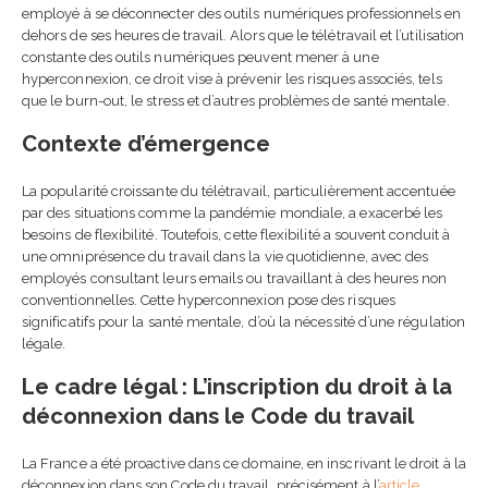
collaborateurs est devenu
employé à se déconnecter des outils numériques professionnels en
indispensable
dehors de ses heures de travail. Alors que le télétravail et l’utilisation
24 juin 2026
constante des outils numériques peuvent mener à une
hyperconnexion, ce droit vise à prévenir les risques associés, tels
Référent handicap en
que le burn-out, le stress et d’autres problèmes de santé mentale.
entreprise : rôle, mission
et obligations
Contexte d’émergence
24 juin 2026
La popularité croissante du télétravail, particulièrement accentuée
Référent harcèlement e
par des situations comme la pandémie mondiale, a exacerbé les
entreprise : rôle,
besoins de flexibilité. Toutefois, cette flexibilité a souvent conduit à
obligations et bonnes
une omniprésence du travail dans la vie quotidienne, avec des
pratiques
employés consultant leurs emails ou travaillant à des heures non
23 juin 2026
conventionnelles. Cette hyperconnexion pose des risques
significatifs pour la santé mentale, d’où la nécessité d’une régulation
légale.
Financer une formation
professionnelle en 2026 :
Le cadre légal : L’inscription du droit à la
guide complet
23 juin 2026
déconnexion dans le Code du travail
Choisir son IA en fonction
La France a été proactive dans ce domaine, en inscrivant le droit à la
de ses besoins : guide
déconnexion dans son Code du travail, précisément à l’
article