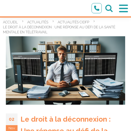
ACCUEIL
ACTUALITÉS
ACTUALITÉS CIDFP
LE DROIT À LA DÉCONNEXION : UNE RÉPONSE AU DÉFI DE LA SANTÉ
MENTALE EN TÉLÉTRAVAIL
Le droit à la déconnexion :
02
Nov
Une réponse au défi de la