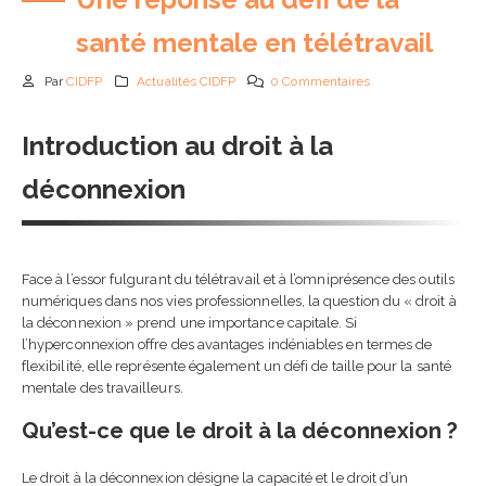
santé mentale en télétravail
Par
CIDFP
Actualités CIDFP
0 Commentaires
Introduction au droit à la
Comment choisir son CR
déconnexion
en 2026 : guide complet 
check-list
5 août 2026
Face à l’essor fulgurant du télétravail et à l’omniprésence des outils
Passeport de prévention
numériques dans nos vies professionnelles, la question du « droit à
2026 : obligations,
la déconnexion » prend une importance capitale. Si
fonctionnement et impa
l’hyperconnexion offre des avantages indéniables en termes de
pour les entreprises
flexibilité, elle représente également un défi de taille pour la santé
24 juin 2026
mentale des travailleurs.
Qu’est-ce que le droit à la déconnexion ?
IA en entreprise et
formation des équipes :
pourquoi former ses
Le droit à la déconnexion désigne la capacité et le droit d’un