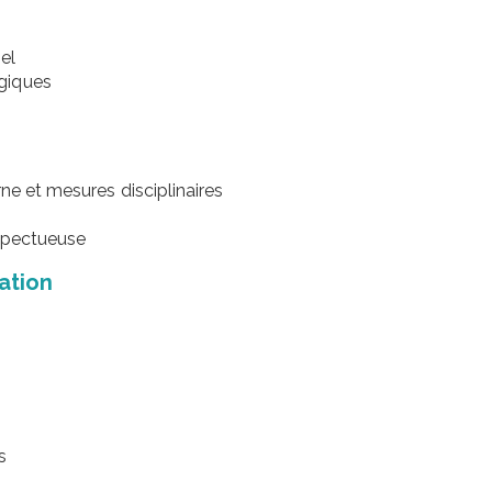
el
giques
ne et mesures disciplinaires
espectueuse
ation
s