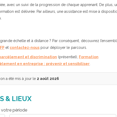
iée, avec un suivi de la progression de chaque apprenant. De plus, 
ormation est délivrée. Par ailleurs, une assistance est mise à dispositi
.
 grande échelle et à distance ? Par conséquent, découvrez l’ensemb
DFP
et
contactez-nous
pour déployer le parcours.
 harcèlement et discrimination
(présentiel),
Formation
lement en entreprise : prévenir et sensibiliser
.
n a été mis à jour le
2 août 2026
S & LIEUX
r votre période