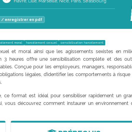
Havre, Lille, Marseille, Nice, Paris, Strasbourg
 / enregistrer en pdf
cèlement moral
harcèlement sexuel
sensibilisation harcèlement
xuel et moral ainsi que les agissements sexistes en mili
n 3 heures offre une sensibilisation complète et des outi
ables. Conçue pour les employeurs, managers, responsabl
bligations légales, d’identifier les comportements à risque 
.
, ce format est idéal pour sensibiliser rapidement un gra
insi, vous découvrez comment instaurer un environnement 