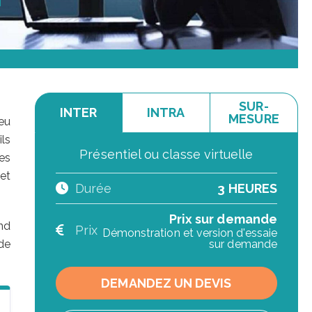
SUR-
INTER
INTRA
MESURE
eu
ls
Présentiel ou classe virtuelle
es
et
Durée
3 HEURES
Prix sur demande
nd
Prix
Démonstration et version d'essaie
de
sur demande
DEMANDEZ UN DEVIS