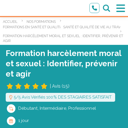
ACCUEIL
NOS FORMATIONS
,
FORMATIONS EN SANTÉ ET QUALITÉ DE VIE AU TRAVAIL
SANTÉ ET QUALITÉ DE VIE AU TRAVAIL
FORMATION HARCÈLEMENT MORAL ET SEXUEL : IDENTIFIER, PRÉVENIR ET
AGIR
Formation harcèlement moral
et sexuel : Identifier, prévenir
et agir
|
Avis (15)
5/5 Avis Vérifiés 100% DES STAGIAIRES SATISFAIT
Débutant, Intermédiaire, Professionnel
1 jour