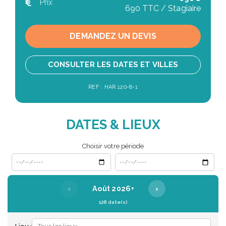
Prix
690 TTC / Stagiaire
DEMANDEZ UN DEVIS
CONSULTER LES DATES ET VILLES
REF : HAR.120-8-1
DATES & LIEUX
Choisir votre période
Date de début
Date de fin
‹
›
Août 2026
▾
128 date(s)