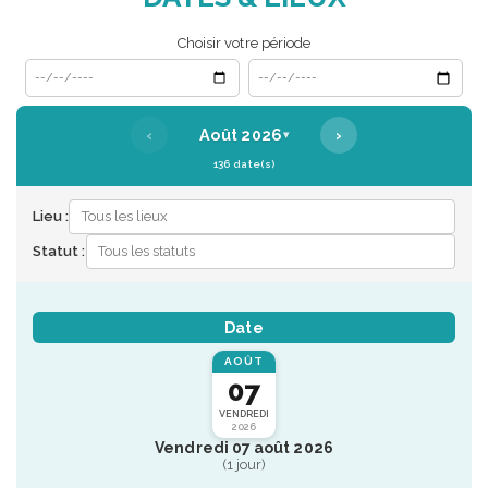
Choisir votre période
Date de début
Date de fin
‹
›
Août 2026
▾
136 date(s)
Lieu :
Statut :
Date
AOÛT
07
VENDREDI
2026
Vendredi 07 août 2026
(1 jour)