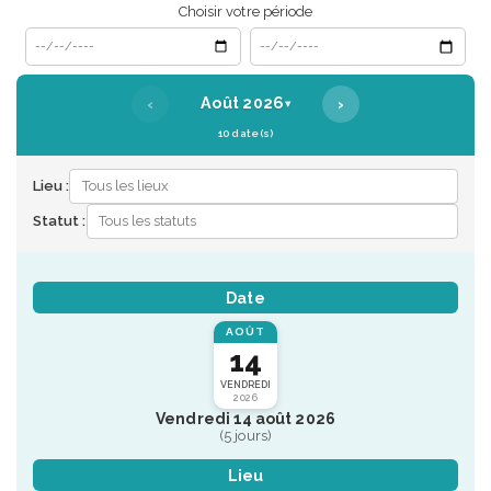
Choisir votre période
Date de début
Date de fin
‹
›
Août 2026
▾
10 date(s)
Lieu :
Statut :
Date
AOÛT
14
VENDREDI
2026
Vendredi 14 août 2026
(5 jours)
Lieu