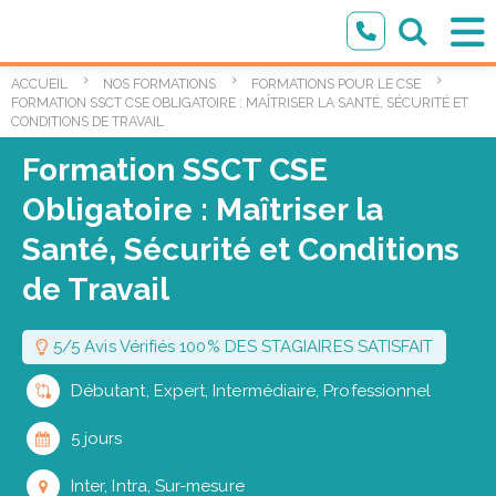
ACCUEIL
NOS FORMATIONS
FORMATIONS POUR LE CSE
FORMATION SSCT CSE OBLIGATOIRE : MAÎTRISER LA SANTÉ, SÉCURITÉ ET
CONDITIONS DE TRAVAIL
Formation SSCT CSE
Obligatoire : Maîtriser la
Santé, Sécurité et Conditions
de Travail
5/5 Avis Vérifiés 100% DES STAGIAIRES SATISFAIT
Débutant, Expert, Intermédiaire, Professionnel
5 jours
Inter, Intra, Sur-mesure