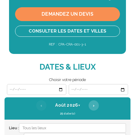
DEMANDEZ UN DEVIS
CONSULTER LES DATES ET VILLES
REF : CPA-CRA-001-3-1
DATES & LIEUX
Choisir votre période
Date de début
Date de fin
‹
›
Août 2026
▾
25 date(s)
Lieu :