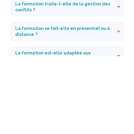
La formation traite-t-elle de la gestion des
conflits ?
La formation se fait-elle en présentiel ou à
distance ?
La formation est-elle adaptée aux
managers de proximité ?
La formation peut-elle être organisée en
intra-entreprise ?
La formation est-elle éligible à une prise
en charge ?
Une attestation est-elle délivrée ?