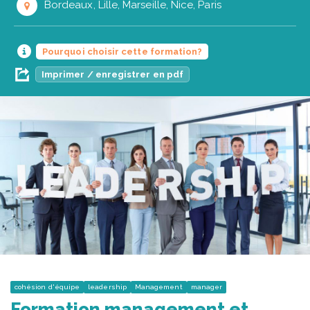
Bordeaux, Lille, Marseille, Nice, Paris
Pourquoi choisir cette formation?
Imprimer / enregistrer en pdf
cohésion d'équipe
leadership
Management
manager
Formation management et