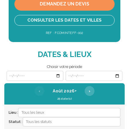
DEMANDEZ UN DEVIS
CONSULTER LES DATES ET VILLES
REF : FCOMINTEFF-002
DATES & LIEUX
Choisir votre période
Date de début
Date de fin
‹
›
Août 2026
▾
25 date(s)
Lieu :
Statut :