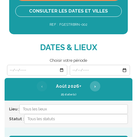
CONSULTER LES DATES ET VILLES
REF : FGESTRBRN-002
DATES & LIEUX
Choisir votre période
Date de début
Date de fin
‹
›
Août 2026
▾
25 date(s)
Lieu :
Statut :