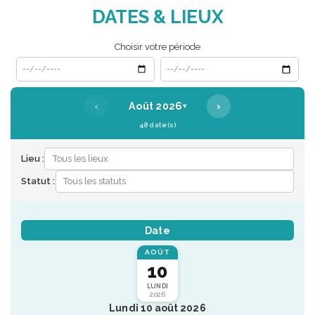
DATES & LIEUX
Choisir votre période
Date de début
Date de fin
‹
›
Août 2026
▾
48 date(s)
Lieu :
Statut :
Date
AOÛT
10
LUNDI
2026
Lundi 10 août 2026