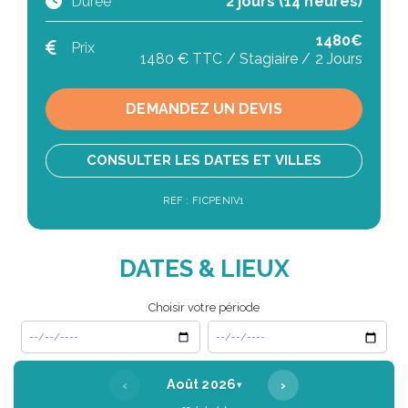
Durée
2 jours (14 heures)
1480€
Prix
1480 € TTC / Stagiaire / 2 Jours
DEMANDEZ UN DEVIS
CONSULTER LES DATES ET VILLES
REF : FICPENIV1
DATES & LIEUX
Choisir votre période
Date de début
Date de fin
‹
›
Août 2026
▾