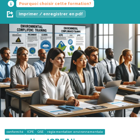
Pourquoi choisir cette formation?
Imprimer / enregistrer en pdf
conformité
ICPE
QSE
réglementation environnementale