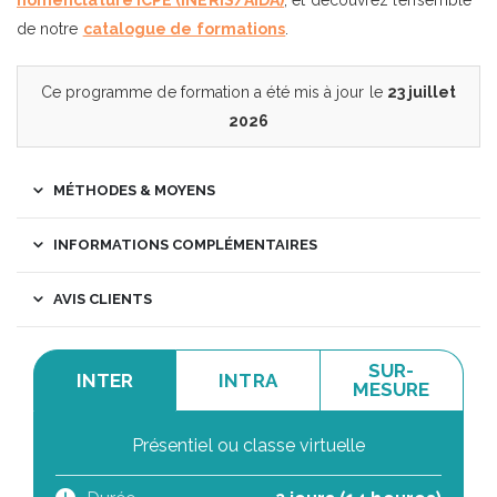
nomenclature ICPE (INERIS/AIDA)
, et découvrez l’ensemble
de notre
catalogue de formations
.
Ce programme de formation a été mis à jour le
23 juillet
2026
MÉTHODES & MOYENS
INFORMATIONS COMPLÉMENTAIRES
AVIS CLIENTS
SUR-
INTER
INTRA
MESURE
Présentiel ou classe virtuelle