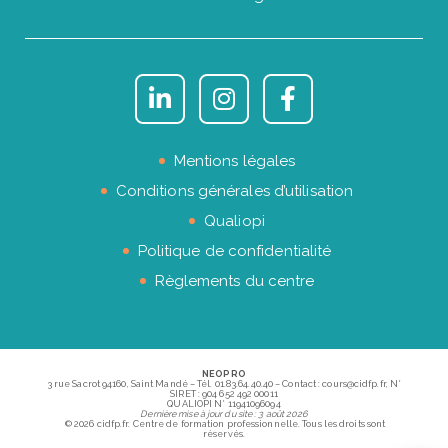
Mentions légales
Conditions générales d’utilisation
Qualiopi
Politique de confidentialité
Règlements du centre
NEOPRO
3 rue Sacrot 94160, Saint Mandé – Tél. 01.83.64.40.40 – Contact : cours@cidfp.fr, N°
SIRET : 904 652 492 00011
QUALIOPI N° 11941096094
Dernière mise à jour du site : 3 août 2026
© 2026 cidfp.fr. Centre de formation professionnelle. Tous les droits sont
réservés.