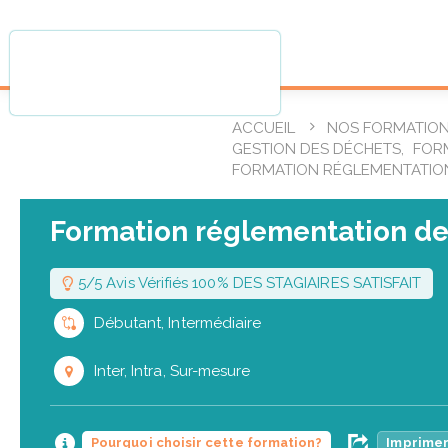
ACCUEIL
NOS FORMATIO
GESTION DES DÉCHETS
,
FORM
FORMATION RÉGLEMENTATIO
Formation réglementation de
5/5 Avis Vérifiés 100% DES STAGIAIRES SATISFAIT
Débutant, Intermédiaire
Inter, Intra, Sur-mesure
Pourquoi choisir cette formation?
Imprimer