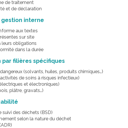
ne de traitement
ité et de déclaration
 gestion interne
onforme aux textes
présentes sur site
à leurs obligations
formité dans la durée
par filières spécifiques
dangereux (solvants, huiles, produits chimiques…)
ctivités de soins à risques infectieux)
lectriques et électroniques)
is, plâtre, gravats…)
abilité
e suivi des déchets (BSD)
nnement selon la nature du déchet
 (ADR)