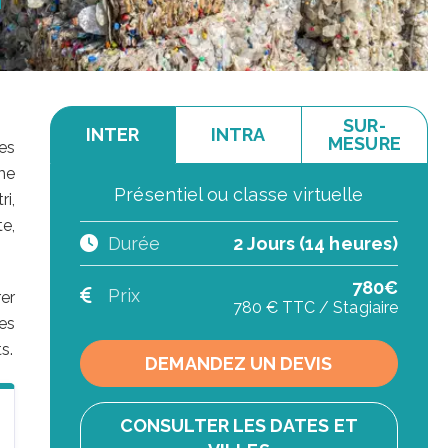
SUR-
INTER
INTRA
MESURE
es
me
Présentiel ou classe virtuelle
ri,
e,
Durée
2 Jours (14 heures)
780€
Prix
rer
780 € TTC / Stagiaire
es
s.
DEMANDEZ UN DEVIS
CONSULTER LES DATES ET