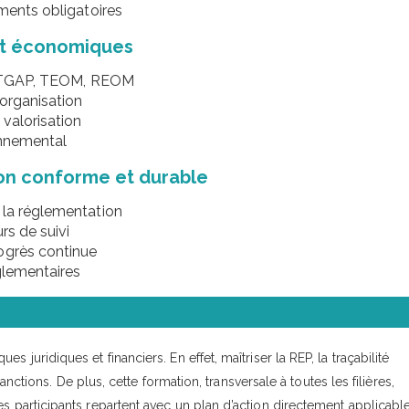
uments obligatoires
 et économiques
s : TGAP, TEOM, REOM
’organisation
valorisation
onnemental
ion conforme et durable
 la réglementation
rs de suivi
ogrès continue
glementaires
 juridiques et financiers. En effet, maîtriser la REP, la traçabilité
sanctions. De plus, cette formation, transversale à toutes les filières,
s participants repartent avec un plan d’action directement applicable