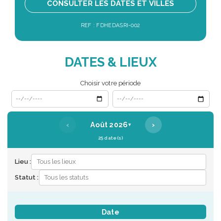
CONSULTER LES DATES ET VILLES
REF : FDHEDASRI-002
DATES & LIEUX
Choisir votre période
Date de début
Date de fin
‹
›
Août 2026
▾
25 date(s)
Lieu :
Statut :
Date