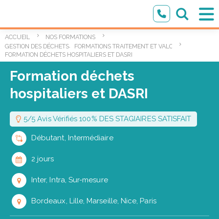
ACCUEIL
NOS FORMATIONS
,
GESTION DES DÉCHETS
FORMATIONS TRAITEMENT ET VALORISATION DES D
FORMATION DÉCHETS HOSPITALIERS ET DASRI
Formation déchets
hospitaliers et DASRI
5/5 Avis Vérifiés 100% DES STAGIAIRES SATISFAIT
Débutant, Intermédiaire
2 jours
Inter, Intra, Sur-mesure
Bordeaux, Lille, Marseille, Nice, Paris