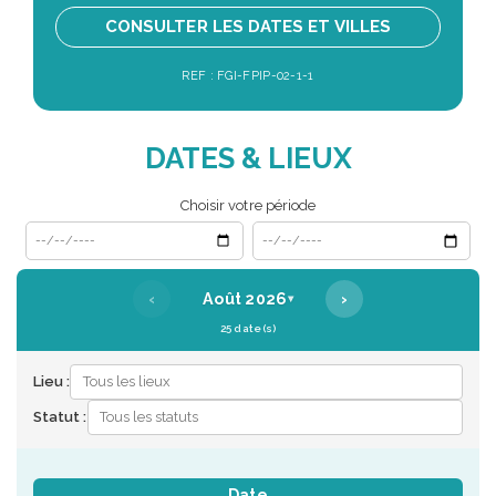
CONSULTER LES DATES ET VILLES
REF : FGI-FPIP-02-1-1
DATES & LIEUX
Choisir votre période
Date de début
Date de fin
‹
›
Août 2026
▾
25 date(s)
Lieu :
Statut :
Date