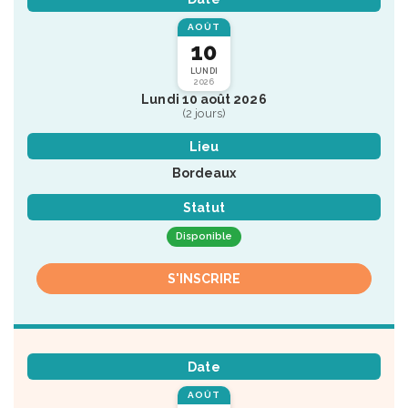
AOÛT
10
LUNDI
2026
Lundi 10 août 2026
(2 jours)
Lieu
Bordeaux
Statut
Disponible
S'INSCRIRE
Date
AOÛT