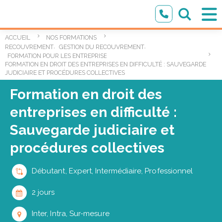
ACCUEIL
NOS FORMATIONS
,
,
RECOUVREMENT
GESTION DU RECOUVREMENT
FORMATION POUR LES ENTREPRISES EN SITUATION DE CRISE ET DE SURE
FORMATION EN DROIT DES ENTREPRISES EN DIFFICULTÉ : SAUVEGARDE
JUDICIAIRE ET PROCÉDURES COLLECTIVES
Formation en droit des
entreprises en difficulté :
Sauvegarde judiciaire et
procédures collectives
Débutant, Expert, Intermédiaire, Professionnel
2 jours
Inter, Intra, Sur-mesure