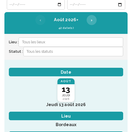
Date de début
Date de fin
‹
›
Août 2026
▾
42 date(s)
Lieu :
Statut :
Date
AOÛT
13
JEUDI
2026
Jeudi 13 août 2026
Lieu
Bordeaux