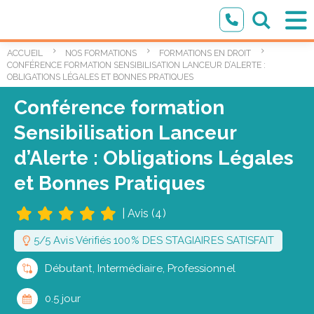
ACCUEIL
NOS FORMATIONS
FORMATIONS EN DROIT
CONFÉRENCE FORMATION SENSIBILISATION LANCEUR D’ALERTE :
OBLIGATIONS LÉGALES ET BONNES PRATIQUES
Conférence formation
Sensibilisation Lanceur
d’Alerte : Obligations Légales
et Bonnes Pratiques
|
Avis (4)
5/5 Avis Vérifiés 100% DES STAGIAIRES SATISFAIT
Débutant, Intermédiaire, Professionnel
0.5 jour