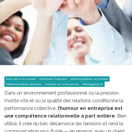
bien-être au travail
cohésion d'équipe
communication au travail
Communication positive
humour en entreprise
Management
Dans un environnement professionnel où la pression
monte vite et où la qualité des relations conditionne la
performance collective,
l’humour en entreprise est
une compétence relationnelle à part entière
. Bien
utilisé, il crée du lien, désamorce les tensions et rend la
communication plus fluide — en réunion, avec un client,