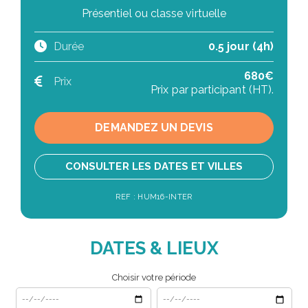
Présentiel ou classe virtuelle
Durée
0.5 jour (4h)
680€
Prix
Prix par participant (HT).
DEMANDEZ UN DEVIS
CONSULTER LES DATES ET VILLES
REF : HUM16-INTER
DATES & LIEUX
Choisir votre période
Date de début
Date de fin