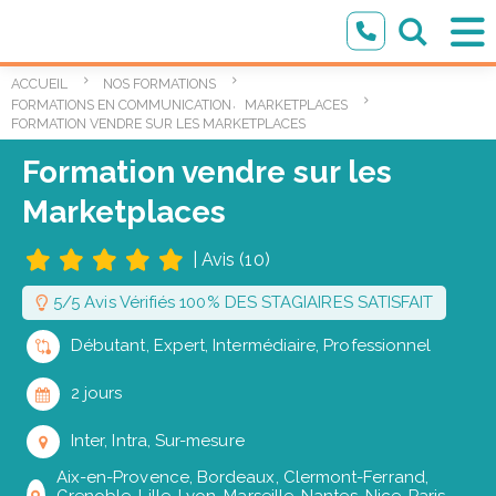
ACCUEIL
NOS FORMATIONS
,
FORMATIONS EN COMMUNICATION ET MARKETING DIGITAL
MARKETPLACES
FORMATION VENDRE SUR LES MARKETPLACES
Formation vendre sur les
Marketplaces
|
Avis (10)
5/5 Avis Vérifiés 100% DES STAGIAIRES SATISFAIT
Débutant, Expert, Intermédiaire, Professionnel
2 jours
Inter, Intra, Sur-mesure
Aix-en-Provence, Bordeaux, Clermont-Ferrand,
Grenoble, Lille, Lyon, Marseille, Nantes, Nice, Paris,