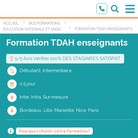
ACCUEIL
NOS FORMATIONS
FORMATION TDAH ENSEIGNANTS
EDUCATION NATIONALE ET ENSEIGNEMENT SUPÉRIEUR
Formation TDAH enseignants
5/5 Avis Vérifiés 100% DES STAGIAIRES SATISFAIT
Débutant, Intermédiaire
0.5 jour
Inter, Intra, Sur-mesure
Bordeaux, Lille, Marseille, Nice, Paris
Pourquoi choisir cette formation?