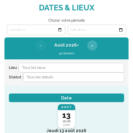
DATES & LIEUX
Choisir votre période
Date de début
Date de fin
‹
›
Août 2026
▾
42 date(s)
Lieu :
Statut :
Date
AOÛT
13
JEUDI
2026
Jeudi 13 août 2026