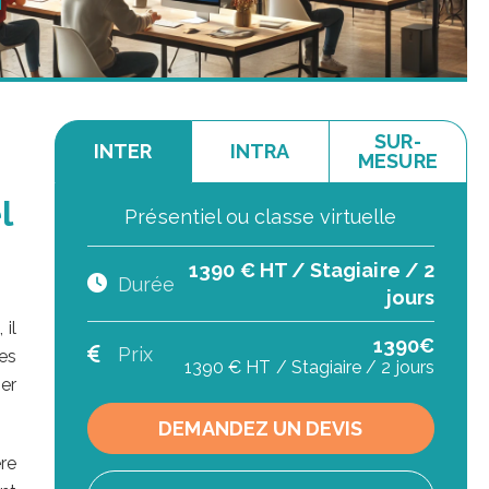
SUR-
INTER
INTRA
MESURE
l
Présentiel ou classe virtuelle
1390 € HT / Stagiaire / 2
Durée
jours
 il
1390€
Prix
ces
1390 € HT / Stagiaire / 2 jours
ier
DEMANDEZ UN DEVIS
re