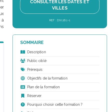
nt
CONSULTER LES DATES ET
er
VILLES
ux
n à
REF : DIV.26.1-1
ns
SOMMAIRE
Description
Public ciblé
Prérequis
Objectifs de la formation
Plan de la formation
Réserver
Pourquoi choisir cette formation ?