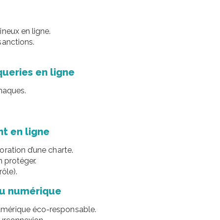
neux en ligne.
sanctions.
ueries en ligne
rnaques.
t en ligne
ration d’une charte.
n protéger.
ôle).
du numérique
umérique éco-responsable.