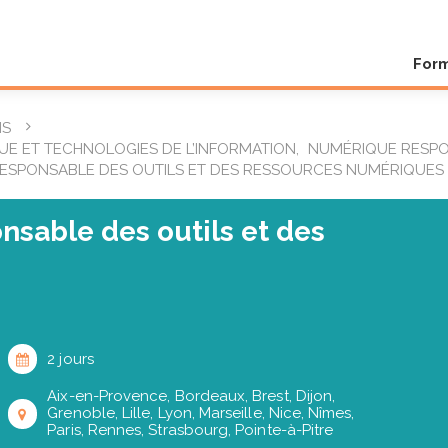
For
NS
UE ET TECHNOLOGIES DE L’INFORMATION
,
NUMÉRIQUE RESP
 RESPONSABLE DES OUTILS ET DES RESSOURCES NUMÉRIQUES
onsable des outils et des
2 jours
Aix-en-Provence, Bordeaux, Brest, Dijon,
Grenoble, Lille, Lyon, Marseille, Nice, Nîmes,
Paris, Rennes, Strasbourg, Pointe-à-Pitre