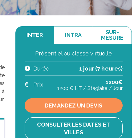
SUR-
INTER
INTRA
MESURE
Présentiel ou classe virtuelle
de
Durée
1 jour (7 heures)
te
1200€
es
Prix
1200 € HT / Stagiaire / Jour
 à
un
DEMANDEZ UN DEVIS
CONSULTER LES DATES ET
VILLES