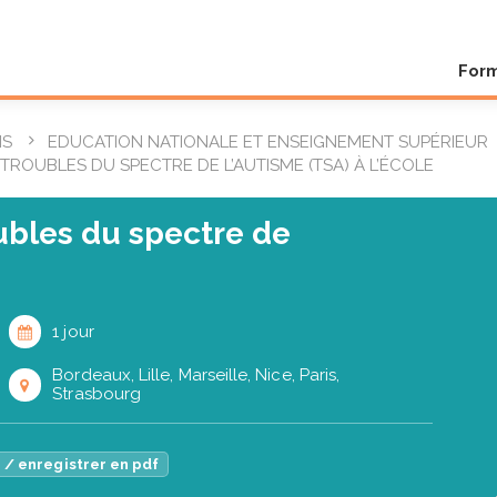
For
NS
EDUCATION NATIONALE ET ENSEIGNEMENT SUPÉRIEUR
OUBLES DU SPECTRE DE L’AUTISME (TSA) À L’ÉCOLE
bles du spectre de
1 jour
Bordeaux, Lille, Marseille, Nice, Paris,
Strasbourg
 / enregistrer en pdf