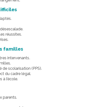
changement.
fficiles
daptés.
 désescalade.
es réussites.
ises.
s familles
res intervenants.
illes.
é de scolarisation (PPS).
ct du cadre légal.
 à l’école.
x parents.