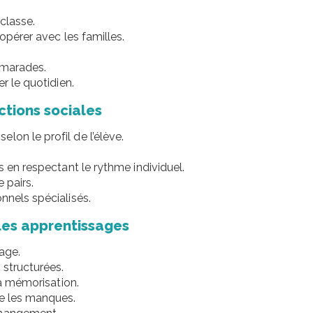
 classe.
oopérer avec les familles.
amarades.
r le quotidien.
ctions sociales
lon le profil de l’élève.
s en respectant le rythme individuel.
 pairs.
nnels spécialisés.
les apprentissages
age.
 structurées.
la mémorisation.
ue les manques.