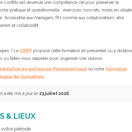
des conflits est devenue une compétence clé pour préserver la
che pratique et opérationnelle : exercices concrets, mises en situat
ise. Accessible aux managers, RH comme aux collaborateurs, elle
erein et collaboratif.
uipes ? Le
CIDFP
propose cette formation en présentiel ou à distanc
is ou faites-vous rappeler pour organiser une session.
médiation en entreprise (fondamentaux)
ou notre
formation
logue de formations
.
 a été mis à jour le
23 juillet 2026
S & LIEUX
r votre période