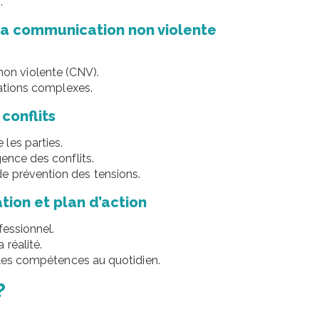
.
la communication non violente
on violente (CNV).
uations complexes.
conflits
les parties.
gence des conflits.
e prévention des tensions.
tion et plan d’action
fessionnel.
 réalité.
r les compétences au quotidien.
?