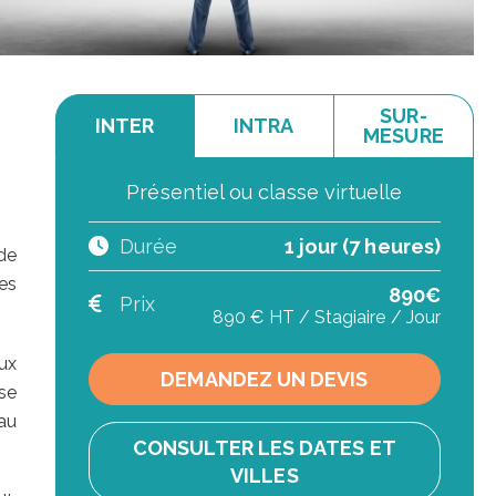
SUR-
INTER
INTRA
MESURE
Présentiel ou classe virtuelle
Durée
1 jour (7 heures)
de
es
890€
Prix
890 € HT / Stagiaire / Jour
ux
DEMANDEZ UN DEVIS
se
 au
CONSULTER LES DATES ET
VILLES