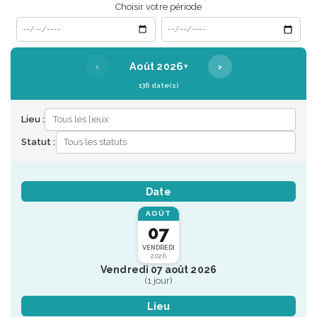
Choisir votre période
Date de début
Date de fin
‹
›
Août 2026
▾
136 date(s)
Lieu :
Statut :
Date
AOÛT
07
VENDREDI
2026
Vendredi 07 août 2026
(1 jour)
Lieu