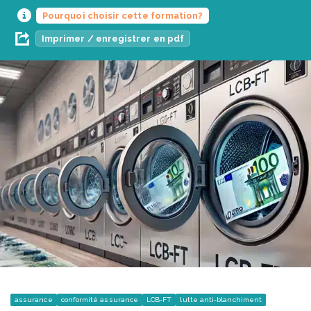
Pourquoi choisir cette formation?
Imprimer / enregistrer en pdf
assurance
conformité assurance
LCB-FT
lutte anti-blanchiment